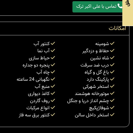
مناطق
تماس با علی اکبر ترک
امکانات
شومینه
کنتور آب
حفاظ و دزدگیر
آب نما
شاه نشین
حیاط سازی
درب ضد سرقت
پنجره دو جداره
باغ گل و گیاه
چاه آب
پارکینگ دارد
نگهبانی 24 ساعته
استخر شهرکی
منبع آب
موتورخانه هوشمند
کاغذ دیواری
چشم انداز دریا و جنگل
روف گاردن
شوفاژپکیچ
انواع مرکبات
استخر داخل سالن
کنتور برق سه فاز