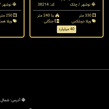
نوشهر / چلک
کد: 38214
نوشهر /
330 متر
بنا 240 متر
250 متر
ویلا دوبلکس
جنگلی
ویلا هم
40 میلیارد
آدرس: شمال - 