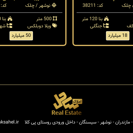
 چلک
کد: 38211
نوشهر / چلک
کد: 38180
بنا 120 متر
500 متر
بنا 350 متر
کف
جنگلی
ویلا دوبلکس
شهر
18 میلیارد
50 میلیارد
مازندران - نوشهر - سیسنگان - داخل ورودی روستای پی کلا
ksahel.ir