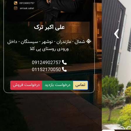
‹
علی اکبر ترک
شمال - مازندران - نوشهر - سیسنگان - داخل
ورودی روستای پی کلا
09124902757
01152170050
تماس
درخواست بازدید
درخواست فروش