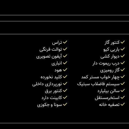
کنتور گاز
تراس
باربی کیو
توالت فرنگی
دیوار کشی
آیفون تصویری
درب ریموت دار
انباری
گاز رومیزی
هود
چهار خواب مستر کمد
کلید نخورده
سیستم فاضلاب سبتیک
نورپردازی داخلی
سالن بیلیارد
کنتور برق
استخرمستقل
کابینت دارد
تصفیه خانه
سونا و جکوزی