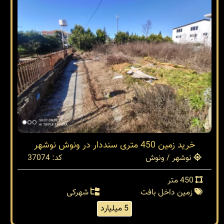
خرید زمین 450 متری سنددار در ونوش نوشهر
نوشهر / ونوش
کد: 37074
450 متر
زمین داخل بافت
شهرکی
5 میلیارد