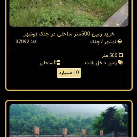
خرید زمین 500متر ساحلی در چلک نوشهر
نوشهر / چلک
کد: 37092
500 متر
زمین داخل بافت
ساحلی
10 میلیارد