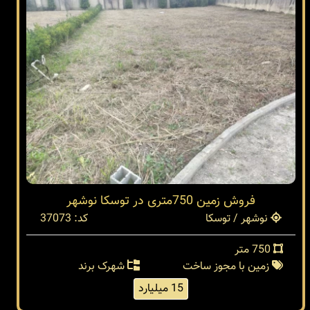
فروش زمین 750متری در توسکا نوشهر
نوشهر / توسکا
کد: 37073
750 متر
زمین با مجوز ساخت
شهرک برند
15 میلیارد