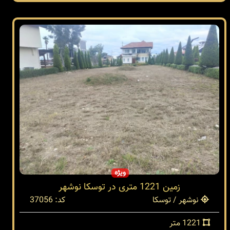
ویژه
زمین 1221 متری در توسکا نوشهر
نوشهر / توسکا
کد: 37056
1221 متر