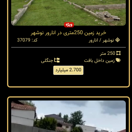
ویژه
خرید زمین 250متری در انارور نوشهر
نوشهر / انارور
کد: 37079
250 متر
زمین داخل بافت
جنگلی
2.700 میلیارد