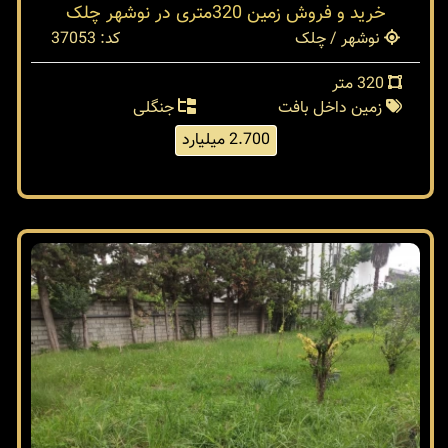
خرید و فروش زمین 320متری در نوشهر چلک
نوشهر / چلک
کد: 37053
320 متر
زمین داخل بافت
جنگلی
2.700 میلیارد