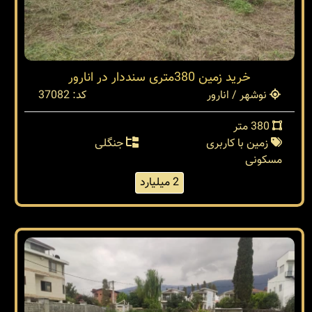
خرید زمین 380متری سنددار در انارور
نوشهر / انارور
کد: 37082
380 متر
زمین با کاربری
جنگلی
مسکونی
2 میلیارد