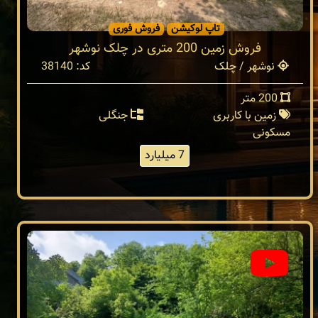
تاپ لوکیشن
فروش فوری
فروش زمین 200 متری در چلک نوشهر
نوشهر / چلک
کد: 38140
200 متر
زمین با کاربری
جنگلی
مسکونی
7 میلیارد