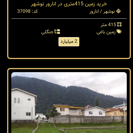
خرید زمین 415متری در انارور نوشهر
نوشهر / انارور
کد: 37098
415 متر
زمین باغی
جنگلی
2 میلیارد