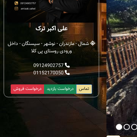
علی اکبر ترک
شمال - مازندران - نوشهر - سیسنگان - داخل
ورودی روستای پی کلا
09124902757
01152170050
تماس
درخواست بازدید
درخواست فروش