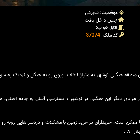
موقعیت: شهرکی
زمین داخل بافت
اتاق خواب:
کد ملک:
37074
این زمین شهرکی در ونوش سیسنگان در یکی از خوش آب و هوا ترین منطقه جنگلی نوشهر به متراژ 450 با ویو
مزایای دیگر این جنگلی در نوشهر ، دسترسی آسان به جاده اصلی، مر
ما ممکن است، خریداران در خرید زمین با مشکلات و دردسر هایی روبه رو
انی کنند.