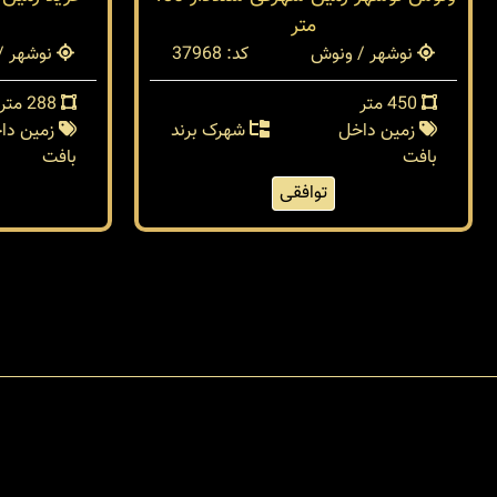
متر
نوشهر / ونوش
کد: 37968
نوشهر /
450 متر
288 متر
زمین داخل
شهرک برند
زمین دا
بافت
بافت
توافقی