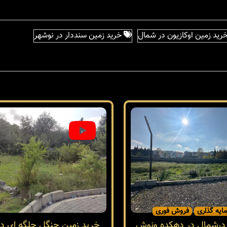
رید زمین اوکازیون در شمال
خرید زمین سنددار در نوشهر
ایه گذاری
فروش فوری
 درشمال در دهکده ونوش
خرید زمین جنگل جلگه ای د