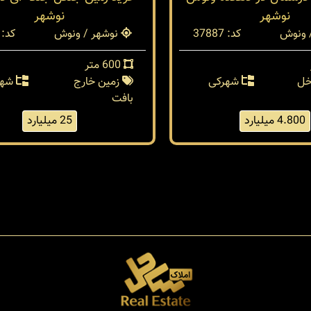
نوشهر
نوشهر
 ونوش
کد: 37887
نوشهر / ونوش
کد: 37868
600 متر
خل
شهرکی
زمین خارج
شهر
بافت
4.800 میلیارد
25 میلیارد