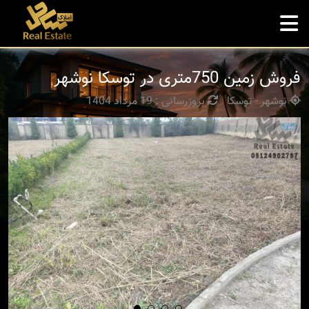
فروش زمین 750متری در توسکا نوشهر
نوشهر - توسکا
بروزرسانی : 19 مرداد 1404