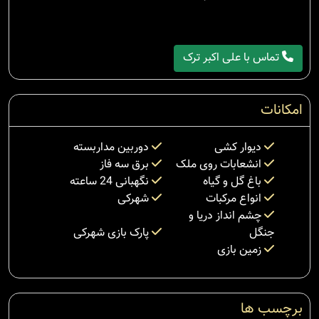
تماس با علی اکبر ترک
امکانات
دیوار کشی
دوربین مداربسته
انشعابات روی ملک
برق سه فاز
باغ گل و گیاه
نگهبانی 24 ساعته
انواع مرکبات
شهرکی
چشم انداز دریا و
جنگل
پارک بازی شهرکی
زمین بازی
برچسب ها