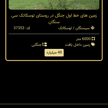
زمین های خط اول جنگل در روستای توسکاتک سی
سنگان
سیسنگان / توسکاتک
کد: 37353
6000 متر
زمین داخل بافت
جنگلی
40 میلیارد