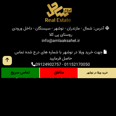
آدرس: شمال - مازندران - نوشهر - سیسنگان - داخل ورودی
روستای پی کلا
info@amlaaksahel.ir
جهت خرید ویلا در نوشهر با شماره های درج شده تماس
حاصل فرمایید
09124902757
-
01152170050
مناطق
تماس سریع
خرید ویلا در نوشهر
املاک ساحل
خرید ویلا در نوشهر
خرید ویلا در شمال
خرید زمین در شمال
خرید باغ ویلا در شمال
خرید آپارتمان در شمال
مناطق
بلاگ
جستجوی پیشرفته
ورود
درباره ما
ارتباط با ما