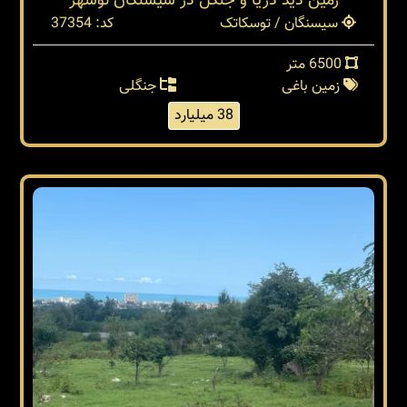
زمین دید دریا و جنگل در سیسنگان نوشهر
سیسنگان / توسکاتک
کد: 37354
6500 متر
زمین باغی
جنگلی
38 میلیارد