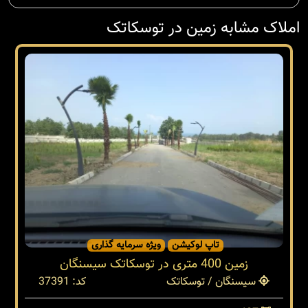
املاک مشابه زمین در توسکاتک
تاپ لوکیشن
ویژه سرمایه گذاری
زمین 400 متری در توسکاتک سیسنگان
سیسنگان / توسکاتک
کد: 37391