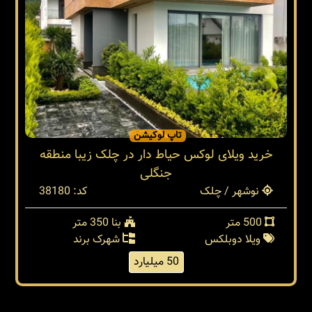
تاپ لوکیشن
خرید ویلای لوکس حیاط دار در چلک زیبا منطقه
جنگلی
نوشهر / چلک
کد: 38180
500 متر
بنا 350 متر
ویلا دوبلکس
شهرک برند
50 میلیارد