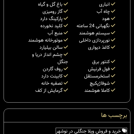
انباری
باغ گل و گیاه
چاه آب
گاز رومیزی
هود
پارکینگ دارد
نگهبانی 24 ساعته
کلید نخورده
سیستم هوشمند
منبع آب
نورپردازی داخلی
موتورخانه هوشمند
کاغذ دیواری
سالن بیلیارد
چشم انداز دریا و
کنتور برق
جنگل
فول فرنیش
روف گاردن
استخرمستقل
کابینت دارد
شوفاژپکیچ
تصفیه خانه
کاملا هوشمند
گرمایش از کف
برچسب ها
خرید و فروش ویلا جنگلی در نوشهر