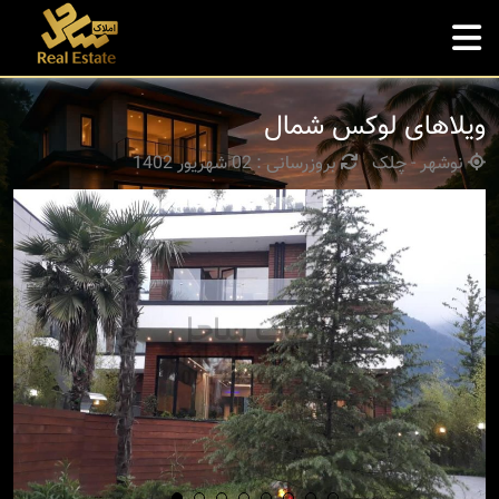
ویلاهای لوکس شمال
نوشهر - چلک
بروزرسانی : 02 شهریور 1402