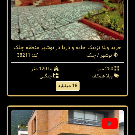
خرید ویلا نزدبک جاده و دریا در نوشهر منطقه چلک
نوشهر / چلک
کد: 38211
250 متر
بنا 120 متر
ویلا همکف
جنگلی
18 میلیارد