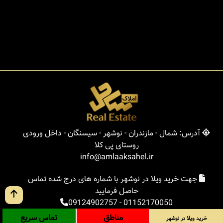
آدرس: شمال - مازندران - نوشهر - سیسنگان - داخل ورودی
روستای پی کلا
info@amlaaksahel.ir
جهت خرید ویلا در نوشهر با شماره های درج شده تماس
حاصل فرمایید
09124902757
-
01152170050
مناطق
تماس سریع
خرید ویلا در نوشهر