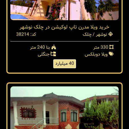
خرید ویلا مدرن تاپ لوکیشن در چلک نوشهر
نوشهر / چلک
کد: 38214
330 متر
بنا 240 متر
ویلا دوبلکس
جنگلی
40 میلیارد