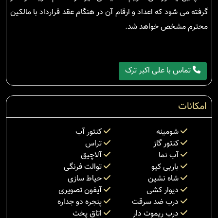
گرفته می شود که اعداد و ارقام آن در هنگام عقد قرارداد با مالکین
محترم مشخص خواهد شد.
تماس با علی اکبر ترک
امکانات
شومینه
کنتور آب
کنتور گاز
تراس
آب نما
آلاچیق
باربی کیو
توالت فرنگی
شاه نشین
حیاط سازی
دیوار کشی
آیفون تصویری
درب ضد سرقت
پنجره دو جداره
درب ریموت دار
اتاق پخت