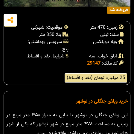
فروخته شد
زمین: 478 متر
موقعیت: شهرکی
سند: ثبتی
بنا: 350 متر
ویلا دوبلکس
سرویس بهداشتی:
پنج
اتاق خواب: سه
شرایط: نقد و اقساط
کد ملک:
29147
25 میلیارد تومان (نقد و اقساط)
خرید ویلای جنگلی در نوشهر
این ویلای جنگلی در نوشهر با بنایی به متراز ۳۵۰ متر مربع در
زمینی به مساحت ۴۷۸ متر مربع در شهر نوشهر که یکی از شهر
های توریستی مازندران می باشد، واقع شده است.