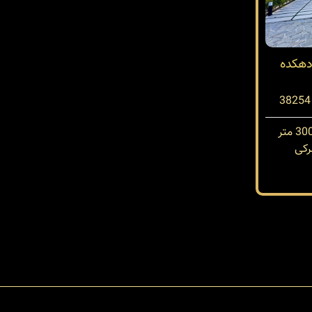
دهکده
کی