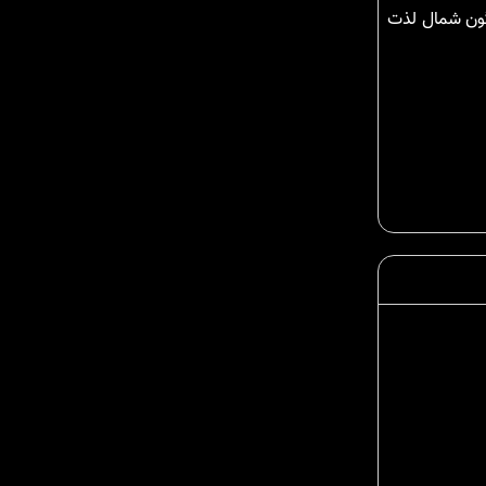
گون شمال لذت