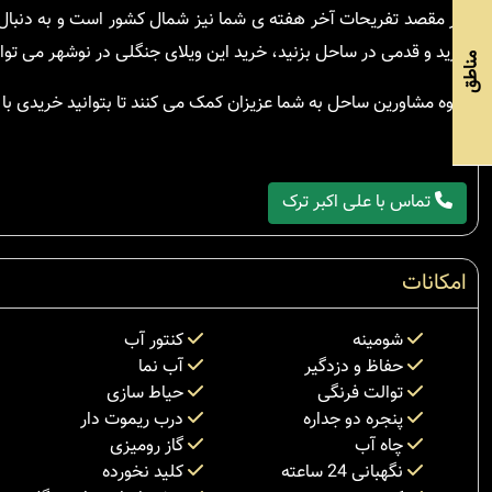
اگر مقصد تفریحات آخر هفته ی شما نیز شمال کشور است و به دنبا
ببرید و قدمی در ساحل بزنید، خرید این ویلای جنگلی در نوشهر می توان
مناطق
گروه مشاورین ساحل به شما عزیزان کمک می کنند تا بتوانید خریدی با ا
تماس با علی اکبر ترک
امکانات
شومینه
کنتور آب
حفاظ و دزدگیر
آب نما
توالت فرنگی
حیاط سازی
پنجره دو جداره
درب ریموت دار
چاه آب
گاز رومیزی
نگهبانی 24 ساعته
کلید نخورده