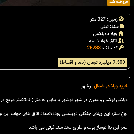
فروخته شد
زمین: 327 متر
سند: ثبتی
ویلا دوبلکس
اتاق خواب: سه
کد ملک:
25783
7.500 میلیارد تومان (نقد و اقساط)
خرید ویلا در شمال
نوشهر
ویلایی لوکس و مدرن در شهر نوشهر با بنایی به متراژ 250متر مربع در زمینی به مساحت327متر مربع با چشم اندازی زیبا و خوش آب و هوا به فروش می رسد.
نوع سازه این ویلای جنگلی دوبلکس بوده،تعداد اتاق های خواب این 
عمر این بنا نوساز بوده و دارای سند سند ثبتی می باشد.