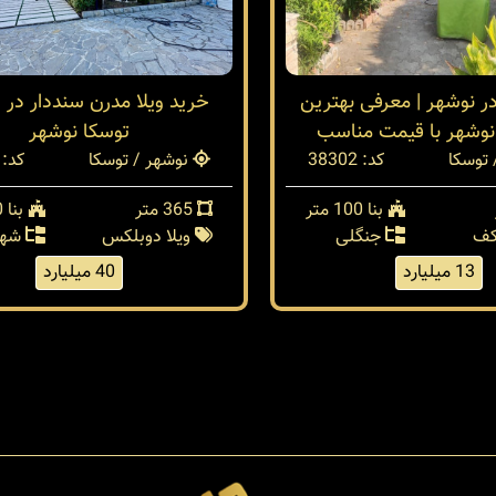
در نوشهر | معرفی بهترین
خرید ویلا مدرن سنددار در 
نوشهر با قیمت مناسب
توسکا نوشهر
توسکا
کد: 38302
نوشهر / توسکا
کد: 38254
بنا 100 متر
365 متر
بنا 300 متر
کف
جنگلی
ویلا دوبلکس
شهر
13 میلیارد
40 میلیارد