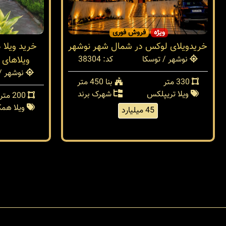
ویژه
فروش فوری
خریدویلای لوکس در شمال شهر نوشهر
خرید ویلا 
نوشهر / توسکا
کد: 38304
ویلاهای 
نوشهر / 
330 متر
بنا 450 متر
ویلا تریپلکس
شهرک برند
200 متر
ویلا هم
45 میلیارد