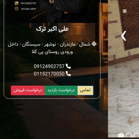
‹
علی اکبر ترک
شمال - مازندران - نوشهر - سیسنگان - داخل
ورودی روستای پی کلا
09124902757
01152170050
تماس
درخواست بازدید
درخواست فروش