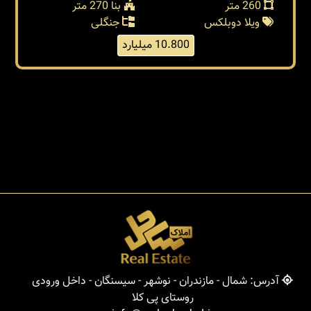
260 متر
بنا 270 متر
ویلا دوبلکس
جنگلی
10.800 میلیارد
آدرس: شمال - مازندران - نوشهر - سیسنگان - داخل ورودی
روستای پی کلا