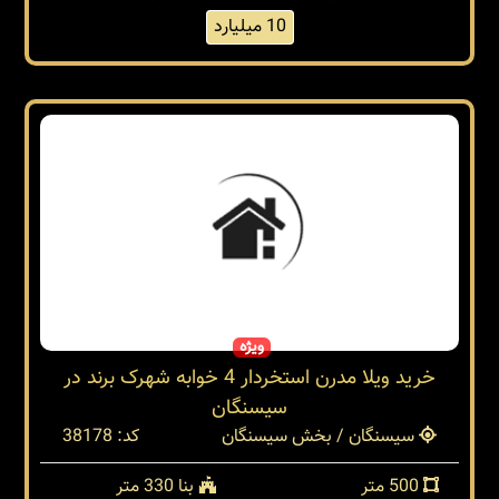
10 میلیارد
ویژه
خرید ویلا مدرن استخردار 4 خوابه شهرک برند در
سیسنگان
سیسنگان / بخش سیسنگان
کد: 38178
500 متر
بنا 330 متر