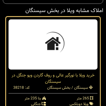
املاک مشابه ویلا در بخش سیسنگان
خرید ویلا با نورگیر عالی و روف گاردن ویو جنگل در
سیسنگان
سیسنگان / بخش سیسنگان
کد: 38218
265 متر
بنا 235 متر
ویلا دوبلکس
جنگلی