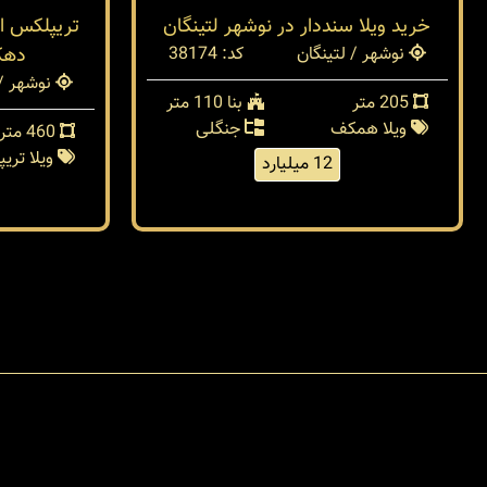
خرید ویلا سنددار در نوشهر لتینگان
تریپلکس ا
نوشهر / لتینگان
کد: 38174
دهکد
نوشهر / 
205 متر
بنا 110 متر
ویلا همکف
جنگلی
460 متر
ویلا تری
12 میلیارد