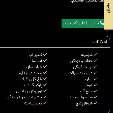
منتظر تماستان هستیم.
مناطق
تماس با علی اکبر ترک
امکانات
شومینه
کنتور آب
حفاظ و دزدگیر
آب نما
توالت فرنگی
حیاط سازی
درب ضد سرقت
پنجره دو جداره
انباری
باغ گل و گیاه
هود
پارکینگ دارد
منبع آب
نورپردازی داخلی
سه خواب مستر
چشم انداز دریا و جنگل
شوفاژپکیچ
مجوزساخت