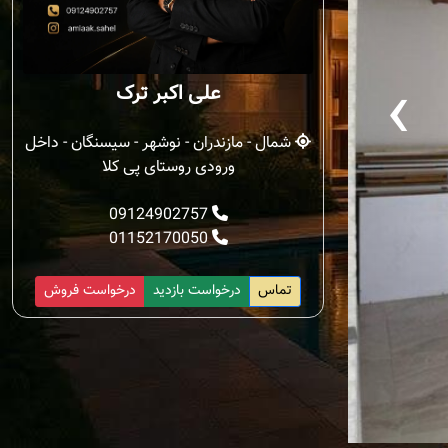
‹
علی اکبر ترک
شمال - مازندران - نوشهر - سیسنگان - داخل
ورودی روستای پی کلا
09124902757
01152170050
تماس
درخواست بازدید
درخواست فروش