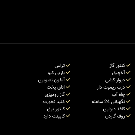
کنتور گاز
تراس
آلاچیق
باربی کیو
دیوار کشی
آیفون تصویری
درب ریموت دار
اتاق پخت
چاه آب
گاز رومیزی
نگهبانی 24 ساعته
کلید نخورده
کاغذ دیواری
کنتور برق
روف گاردن
کابینت دارد