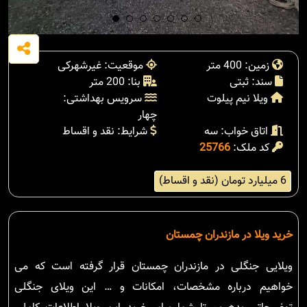
زمین: 400 متر
موقعیت: غیرشهرکی
سند: ثبتی
بنا: 200 متر
ویلا نیم پیلوت
سرویس بهداشتی:
چهار
اتاق خواب: سه
شرایط: نقد و اقساط
کد ملک:
25766
6 میلیارد تومان (نقد و اقساط)
خرید ویلا در مازندران چمستان
ویلایی جنگلی در مازندران چمستان قرار گرفته است که می
خواهیم درباره مشخصات، امکانات و … این ویلای جنگلی