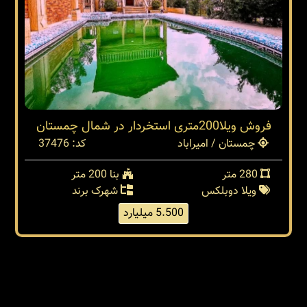
فروش ویلا200متری استخردار در شمال چمستان
چمستان / امیراباد
کد: 37476
280 متر
بنا 200 متر
ویلا دوبلکس
شهرک برند
5.500 میلیارد