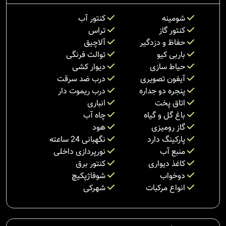
شومینه
کنتور آب
کنتور گاز
تراس
حفاظ و دزدگیر
آلاچیق
باربی کیو
توالت فرنگی
حیاط سازی
دیوار کشی
آیفون تصویری
درب ضد سرقت
پنجره دو جداره
درب ریموت دار
اتاق پخت
انباری
باغ گل و گیاه
چاه آب
گاز رومیزی
هود
پارکینگ دارد
نگهبانی 24 ساعته
منبع آب
نورپردازی داخلی
کاغذ دیواری
کنتور برق
دوخواب
شوفاژپکیچ
انواع مرکبات
شهرکی