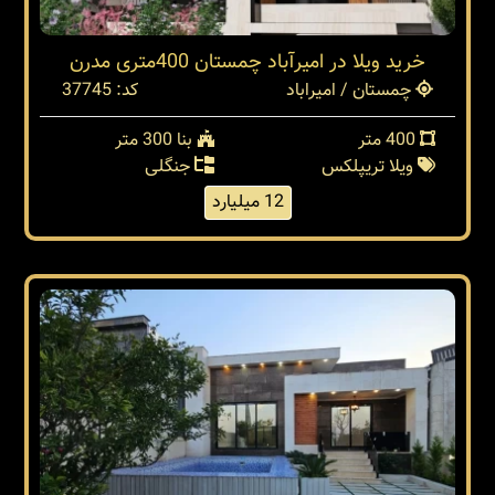
خرید ویلا در امیرآباد چمستان 400متری مدرن
چمستان / امیراباد
کد: 37745
400 متر
بنا 300 متر
ویلا تریپلکس
جنگلی
12 میلیارد