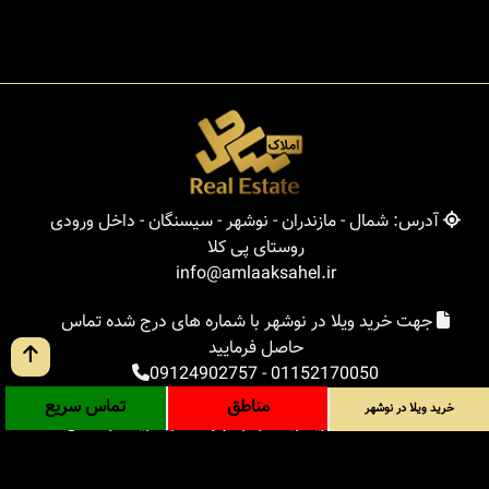
آدرس: شمال - مازندران - نوشهر - سیسنگان - داخل ورودی
روستای پی کلا
info@amlaaksahel.ir
جهت خرید ویلا در نوشهر با شماره های درج شده تماس
حاصل فرمایید
09124902757
-
01152170050
مناطق
تماس سریع
خرید ویلا در نوشهر
املاک ساحل
خرید ویلا در نوشهر
خرید ویلا در شمال
خرید زمین در شمال
خرید باغ ویلا در شمال
خرید آپارتمان در شمال
مناطق
بلاگ
جستجوی پیشرفته