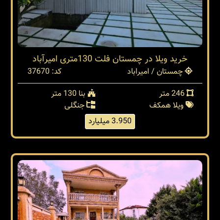
خرید ویلا در چمستان فلت 130متری امیرآباد
چمستان / امیراباد
کد: 37670
246 متر
بنا 130 متر
ویلا همکف
جنگلی
3.950 میلیارد