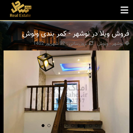
فروش ویلا در نوشهر - کمر بندی ونوش
نوشهر - ونوش
بروزرسانی : 02 شهریور 1402