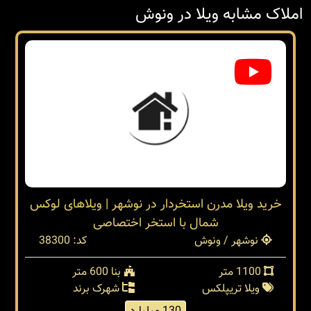
املاک مشابه ویلا در ونوش
خرید ویلا مدرن استخردار در نوشهر | ویلاهای لوکس
شمال با استخر اختصاصی
نوشهر / ونوش
کد: 38300
1100 متر
بنا 600 متر
ویلا تریپلکس
شهرک برند