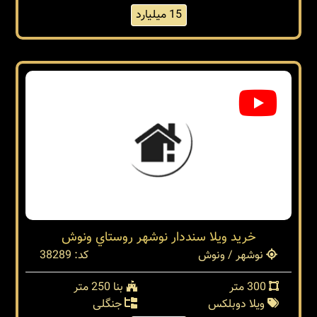
15 میلیارد
خرید ویلا سنددار نوشهر روستاي ونوش
نوشهر / ونوش
کد: 38289
300 متر
بنا 250 متر
ویلا دوبلکس
جنگلی