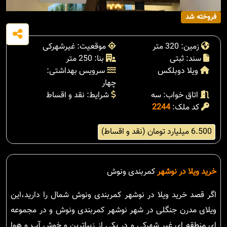
فروخته شد
زمین: 320 متر
موقعیت: غیرشهرکی
سند: ثبتی
بنا: 250 متر
ویلا دوبلکس
سرویس بهداشتی:
چهار
اتاق خواب: سه
شرایط: نقد و اقساط
کد ملک:
2244
6.500 میلیارد تومان (نقد و اقساط)
خرید ویلا در نوشهر
کمربندی ونوش
اگر قصد خرید ویلا در نوشهر کمربندی ونوش شمال را دارید،این
ویلای مدرن جنگلی در شهر نوشهر کمربندی ونوش و در مجموعه
ای منطقه ای غیر شهرکی و در یکی از زیباترین و خوش آب و هوا