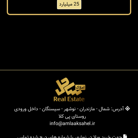
25 میلیارد
آدرس: شمال - مازندران - نوشهر - سیسنگان - داخل ورودی
روستای پی کلا
info@amlaaksahel.ir
جهت خرید ویلا در نوشهر با شماره های درج شده تماس