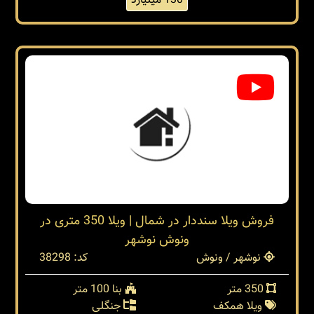
130 میلیارد
فروش ویلا سنددار در شمال | ویلا 350 متری در
ونوش نوشهر
نوشهر / ونوش
کد: 38298
350 متر
بنا 100 متر
ویلا همکف
جنگلی