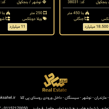
 بنجکول
کد: 38031
نوشهر / بنجکول
کد: 37181
بنا 450 متر
250 متر
بنا 250 متر
بلکس
جنگلی
ویلا دوبلکس
شهر
18.500 میلیارد
11 میلیارد
مازندران - نوشهر - سیسنگان - داخل ورودی روستای پی کلا
ksahel.ir
نوشهر با شماره های درج شده تماس حاصل فرمایید
01152170050
-
7