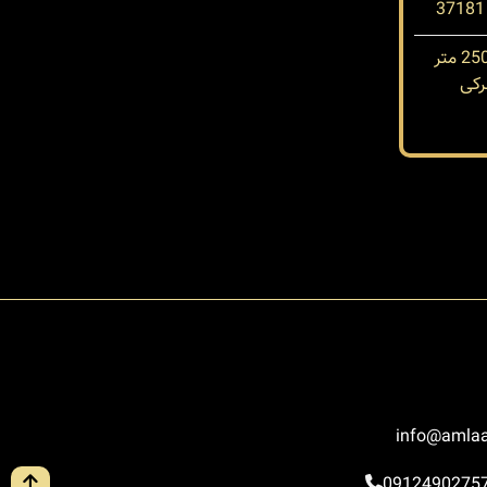
کی
info@amlaa
0912490275