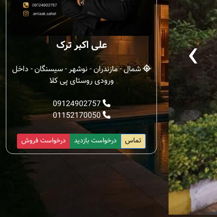
‹
علی اکبر ترک
شمال - مازندران - نوشهر - سیسنگان - داخل
ورودی روستای پی کلا
09124902757
01152170050
تماس
درخواست بازدید
درخواست فروش