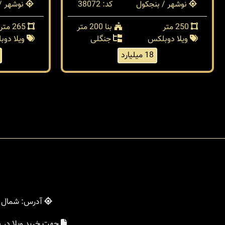
نوشهر / بنجکول
کد: 38072
نوشهر /
250 متر
بنا 200 متر
265 متر
ویلا دوبلکس
جنگلی
ویلا دو
18 میلیارد
آدرس: شمال - 
جهت خرید ویلا در 