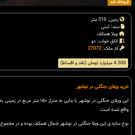
فروخته شد
زمین: 310 متر
سند: ثبتی
ویلا همکف
اتاق خواب: دو
کد ملک:
27072
4.500 میلیارد تومان (نقد و اقساط)
خرید ویلای جنگلی در نوشهر
واقع شده است.
نوع سازه ی این ویلا جنگلی در نوشهر شمال همکف بوده و در مجموع 