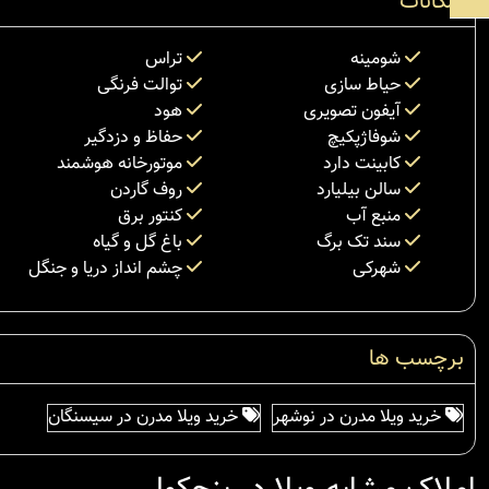
امکانات
شومینه
تراس
حیاط سازی
توالت فرنگی
آیفون تصویری
هود
شوفاژپکیچ
حفاظ و دزدگیر
کابینت دارد
موتورخانه هوشمند
سالن بیلیارد
روف گاردن
منبع آب
کنتور برق
سند تک برگ
باغ گل و گیاه
شهرکی
چشم انداز دریا و جنگل
برچسب ها
خرید ویلا مدرن در نوشهر
خرید ویلا مدرن در سیسنگان