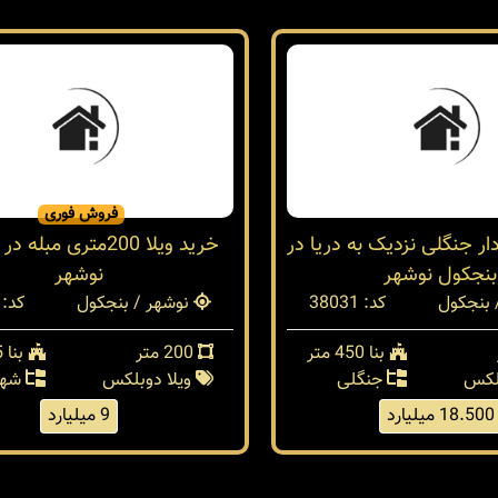
فروش فوری
خرید ویلا 200متری مبل
نوشهر
ار جنگلی نزدیک به دریا در
نوشهر / بنجکول
کد: 37024
بنجکول نوشهر
200 متر
بنا 185 متر
 بنجکول
کد: 38031
ویلا دوبلکس
شهر
بنا 450 متر
9 میلیارد
بلکس
جنگلی
18.500 میلیارد