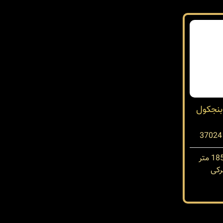
ه در بنجکول
کی