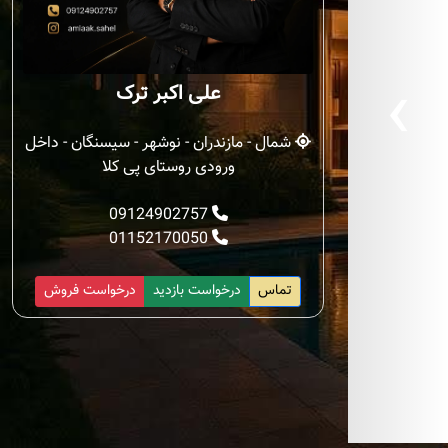
‹
علی اکبر ترک
شمال - مازندران - نوشهر - سیسنگان - داخل
ورودی روستای پی کلا
09124902757
01152170050
تماس
درخواست بازدید
درخواست فروش