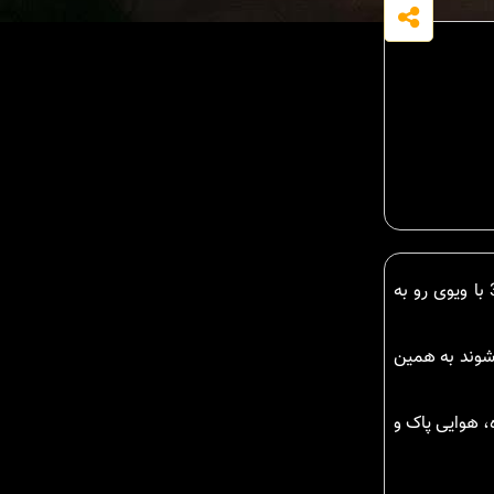
در توسکا ، لازم بذکر است این زمین جنگلی در نوشهر در یکی از خوش آب و هوا ترین منطقه جنگلی نوشهر به متراژ 350 با ویوی رو به
 شوند به همین
، هوایی پاک و