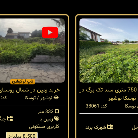
تاپ لوکیشن
فروش زمین 750 متری سند تک برگ در
خرید زمین در شمال روستای
توسکا نوشهر
نوشهر / توسکا
کد: 37818
توسکا
کد: 38061
332 متر
زمین با
جنگ
کاربری مسکونی
خل
شهرک برند
8.500 میلیارد