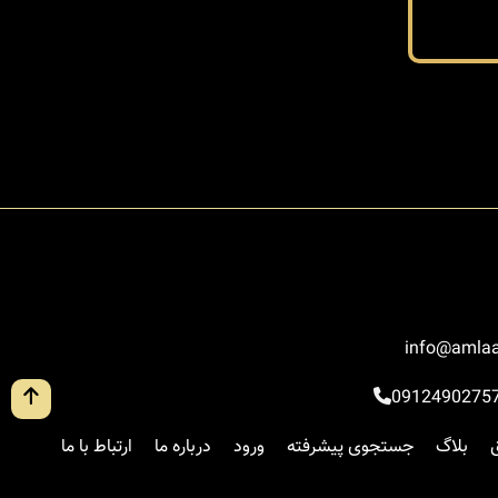
info@amlaa
0912490275
بلاگ
جستجوی پیشرفته
ورود
درباره ما
ارتباط با ما