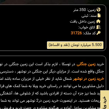
زمین: 350 متر
سند: ثبتی
زمین داخل بافت
اتاق خواب:
کد ملک:
31726
5.500 میلیارد تومان (نقد و اقساط)
خرید
زمین جنگلی
جنگل واقع شده است. از مزایای دیگر این جنگلی در نوشهر ، دسترسی 
خرید زمین در نوشهر
شمال شاید از نظر خیلی از عزیزان ساده باشد ام
دلیل مشاورین ما می توانند در راستای خرید ویلا به شما کمک های فراو
شاید شما نیز جزء آن دسته از افرادی باشید که از شلوغی ها، آشفتگی 
تفریحات هستید. در اینصورت خرید زمین در2 نوشهر می تواند به شما در رسیدن به این اهداف کمک شایانی به عمل آورد.
گروه مشاورین ساحل آماده ی هرگونه مشاوره در جهت خرید و فروش ویلا