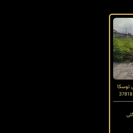
 توسکا
لی