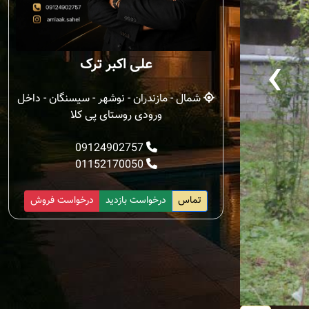
‹
علی اکبر ترک
شمال - مازندران - نوشهر - سیسنگان - داخل
ورودی روستای پی کلا
09124902757
01152170050
تماس
درخواست بازدید
درخواست فروش