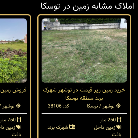
املاک مشابه زمین در توسکا
خرید زمین زیر قیمت در نوشهر شهرک
برند منطقه توسکا
نوشهر / توسکا
کد: 38106
نوشهر / 
250 متر
750 متر
زمین داخل
شهرک برند
زمین دا
بافت
بافت