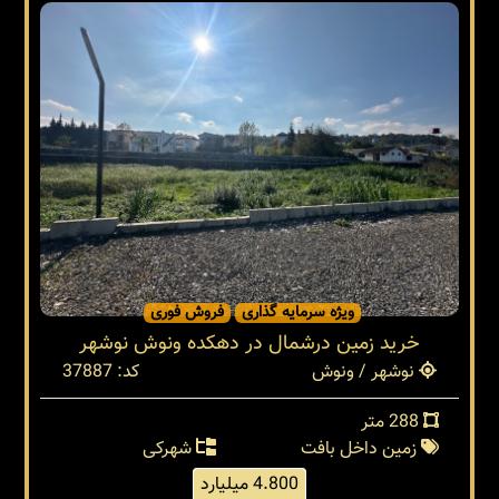
ویژه سرمایه گذاری
فروش فوری
خرید زمین درشمال در دهکده ونوش نوشهر
نوشهر / ونوش
کد: 37887
288 متر
زمین داخل بافت
شهرکی
4.800 میلیارد