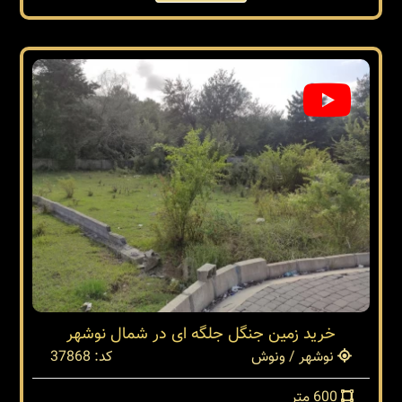
خرید زمین جنگل جلگه ای در شمال نوشهر
نوشهر / ونوش
کد: 37868
600 متر