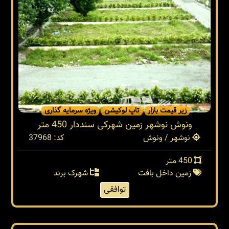
زیر قیمت بازار
تاپ لوکیشن
ویژه سرمایه گذاری
ونوش نوشهر زمین شهرکی سنددار 450 متر
نوشهر / ونوش
کد: 37968
450 متر
زمین داخل بافت
شهرک برند
توافقی