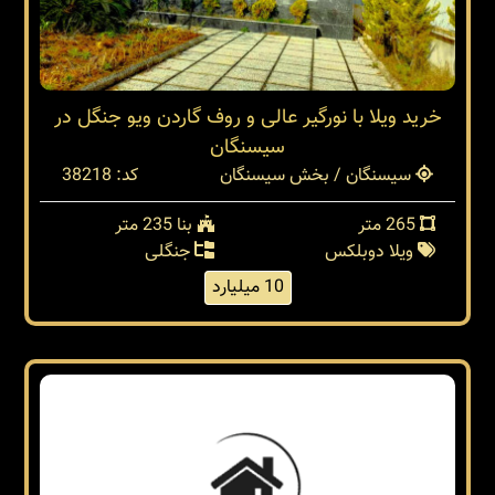
خرید ویلا با نورگیر عالی و روف گاردن ویو جنگل در
سیسنگان
سیسنگان / بخش سیسنگان
کد: 38218
265 متر
بنا 235 متر
ویلا دوبلکس
جنگلی
10 میلیارد