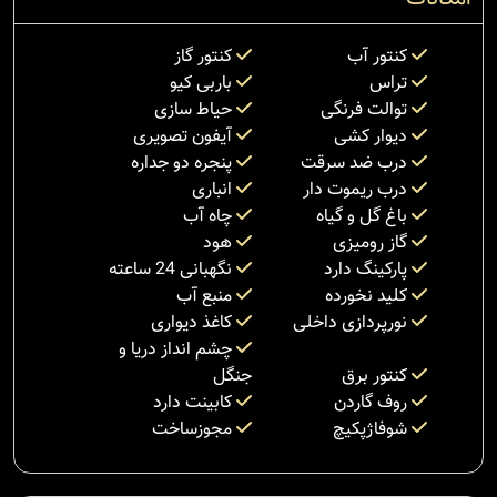
کنتور آب
کنتور گاز
تراس
باربی کیو
توالت فرنگی
حیاط سازی
دیوار کشی
آیفون تصویری
درب ضد سرقت
پنجره دو جداره
درب ریموت دار
انباری
باغ گل و گیاه
چاه آب
گاز رومیزی
هود
پارکینگ دارد
نگهبانی 24 ساعته
کلید نخورده
منبع آب
نورپردازی داخلی
کاغذ دیواری
چشم انداز دریا و
کنتور برق
جنگل
روف گاردن
کابینت دارد
شوفاژپکیچ
مجوزساخت