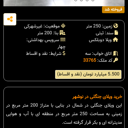
فروخته شد
زمین: 250 متر
موقعیت: غیرشهرکی
سند: ثبتی
بنا: 200 متر
ویلا دوبلکس
سرویس بهداشتی:
چهار
اتاق خواب: سه
شرایط: نقد و اقساط
کد ملک:
33765
5.500 میلیارد تومان (نقد و اقساط)
خرید ویلای جنگلی در نوشهر
این ویلای جنگلی در شمال در بنایی با متراژ 200 متر مربع در
زمینی به مساحت 250 متر مربع در منطقه ای با آب و هوایی
مدیترانه ای و بکر قرار گرفته است.