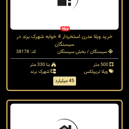
ویژه
خرید ویلا مدرن استخردار 4 خوابه شهرک برند در
سیسنگان
سیسنگان / بخش سیسنگان
کد: 38178
500 متر
بنا 330 متر
ویلا تریپلکس
شهرک برند
45 میلیارد