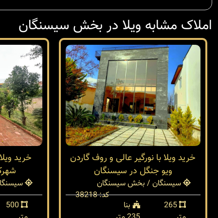
املاک مشابه ویلا در بخش سیسنگان
خرید ویلا با نورگیر عالی و روف گاردن
ویو جنگل در سیسنگان
شهرک
سیسنگان / بخش سیسنگان
سیسنگان
کد: 38218
265
بنا
500
متر
235 متر
متر