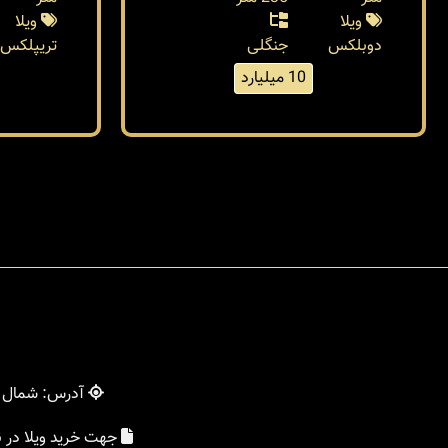
ویلا
ویلا
دوبلکس
جنگلی
تریپلکس
10 میلیارد
آدرس: شمال - 
جهت خرید ویلا در 