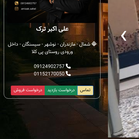
‹
علی اکبر ترک
شمال - مازندران - نوشهر - سیسنگان - داخل
ورودی روستای پی کلا
09124902757
01152170050
تماس
درخواست بازدید
درخواست فروش