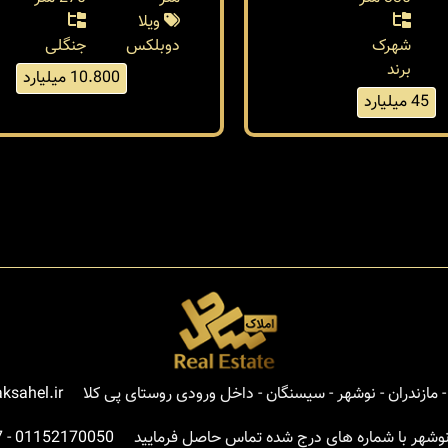
ویلا
شهرک
دوبلکس
جنگلی
برند
10.800 میلیارد
45 میلیارد
مازندران - نوشهر - سیسنگان - داخل ورودی روستای پی کلا
ksahel.ir
نوشهر با شماره های درج شده تماس حاصل فرمایید
01152170050
-
7