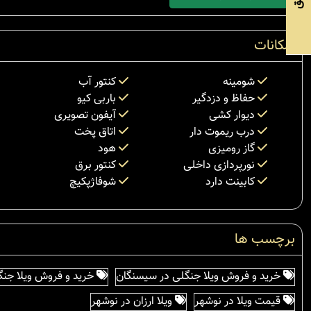
امکانات
شومینه
کنتور آب
حفاظ و دزدگیر
باربی کیو
دیوار کشی
آیفون تصویری
درب ریموت دار
اتاق پخت
گاز رومیزی
هود
نورپردازی داخلی
کنتور برق
کابینت دارد
شوفاژپکیچ
برچسب ها
خرید و فروش ویلا جنگلی در سیسنگان
خرید و فروش ویلا جنگ
قیمت ویلا در نوشهر
ویلا ارزان در نوشهر