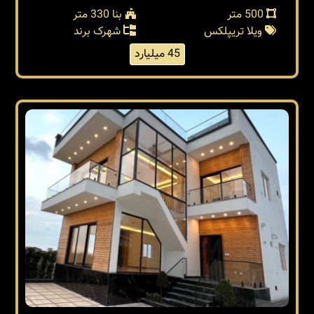
500 متر
بنا 330 متر
ویلا تریپلکس
شهرک برند
45 میلیارد