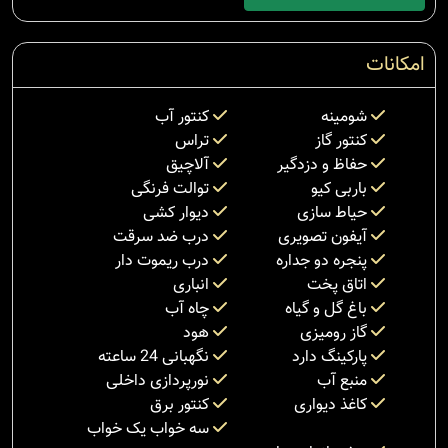
امکانات
شومینه
کنتور آب
کنتور گاز
تراس
حفاظ و دزدگیر
آلاچیق
باربی کیو
توالت فرنگی
حیاط سازی
دیوار کشی
آیفون تصویری
درب ضد سرقت
پنجره دو جداره
درب ریموت دار
اتاق پخت
انباری
باغ گل و گیاه
چاه آب
گاز رومیزی
هود
پارکینگ دارد
نگهبانی 24 ساعته
منبع آب
نورپردازی داخلی
کاغذ دیواری
کنتور برق
سه خواب یک خواب