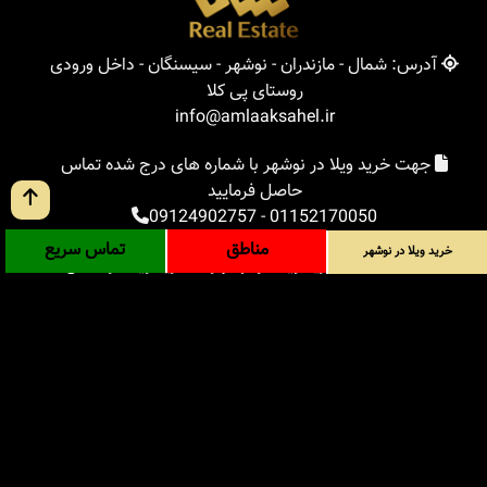
آدرس: شمال - مازندران - نوشهر - سیسنگان - داخل ورودی
روستای پی کلا
info@amlaaksahel.ir
جهت خرید ویلا در نوشهر با شماره های درج شده تماس
حاصل فرمایید
09124902757
-
01152170050
مناطق
تماس سریع
خرید ویلا در نوشهر
املاک ساحل
خرید ویلا در نوشهر
خرید ویلا در شمال
خرید زمین در شمال
خرید باغ ویلا در شمال
خرید آپارتمان در شمال
مناطق
بلاگ
جستجوی پیشرفته
ورود
درباره ما
ارتباط با ما