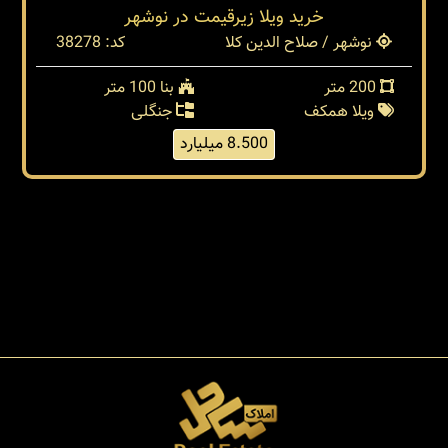
خريد ويلا زيرقيمت در نوشهر
نوشهر / صلاح الدین کلا
کد: 38278
200 متر
بنا 100 متر
ویلا همکف
جنگلی
8.500 میلیارد