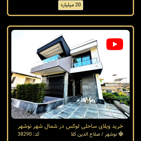
20 میلیارد
خرید ویلای ساحلی لوکس در شمال شهر نوشهر
نوشهر / صلاح الدین کلا
کد: 38290