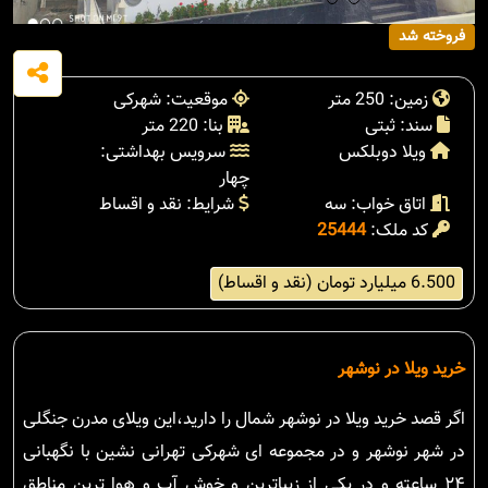
فروخته شد
زمین: 250 متر
موقعیت: شهرکی
سند: ثبتی
بنا: 220 متر
ویلا دوبلکس
سرویس بهداشتی:
چهار
اتاق خواب: سه
شرایط: نقد و اقساط
کد ملک:
25444
6.500 میلیارد تومان (نقد و اقساط)
خرید ویلا در نوشهر
اگر قصد خرید ویلا در نوشهر شمال را دارید،این ویلای مدرن جنگلی
در شهر نوشهر و در مجموعه ای شهرکی تهرانی نشین با نگهبانی
۲۴ ساعته و در یکی از زیباترین و خوش آب و هوا ترین مناطق