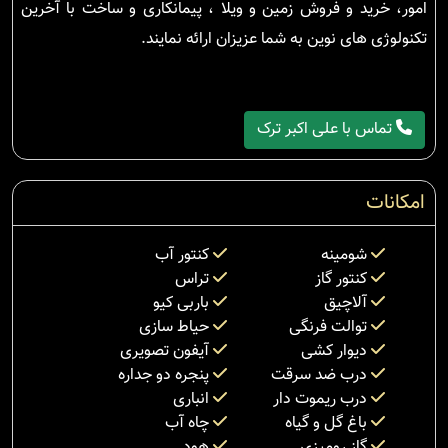
امور، خرید و فروش زمین و ویلا ، پیمانکاری و ساخت با آخرین
تکنولوژی های نوین به شما عزیزان ارائه نمایند.
تماس با علی اکبر ترک
امکانات
شومینه
کنتور آب
کنتور گاز
تراس
آلاچیق
باربی کیو
توالت فرنگی
حیاط سازی
دیوار کشی
آیفون تصویری
درب ضد سرقت
پنجره دو جداره
درب ریموت دار
انباری
باغ گل و گیاه
چاه آب
گاز رومیزی
هود