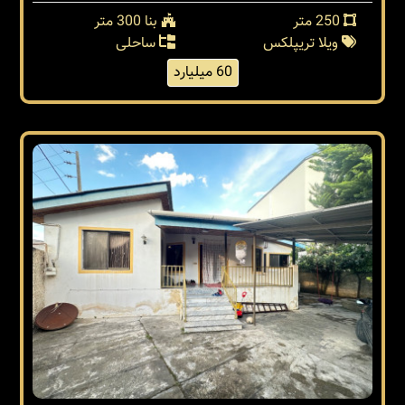
250 متر
بنا 300 متر
ویلا تریپلکس
ساحلی
60 میلیارد