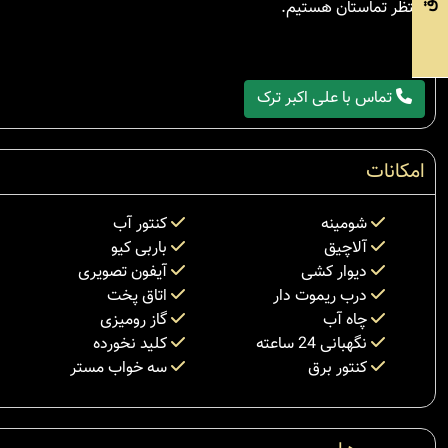
منتظر تماستان هستیم.
تماس با علی اکبر ترک
امکانات
شومینه
کنتور آب
آلاچیق
باربی کیو
دیوار کشی
آیفون تصویری
درب ریموت دار
اتاق پخت
چاه آب
گاز رومیزی
نگهبانی 24 ساعته
کلید نخورده
کنتور برق
سه خواب مستر