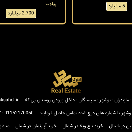
بنا 160 متر
270 متر
بنا 135 متر
بلکس
شهرکی
ویلا نیم
غیر
پیلوت
5 میلیارد
2.700 میلیارد
مازندران - نوشهر - سیسنگان - داخل ورودی روستای پی کلا
ksahel.ir
نوشهر با شماره های درج شده تماس حاصل فرمایید
01152170050
-
7