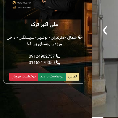
‹
علی اکبر ترک
شمال - مازندران - نوشهر - سیسنگان - داخل
ورودی روستای پی کلا
09124902757
01152170050
تماس
درخواست بازدید
درخواست فروش