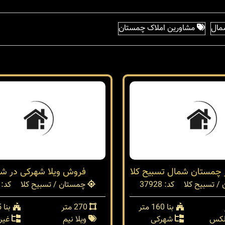
مال
مشاورین املاک چمستان
ر چمستان شمال تسبیح کلا
فروش ویلا شهرکی در ش
/ تسبیح کلا
کد: 37928
چمستان / تسبیح کلا
کد: 29210