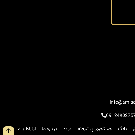
شهرکی
info@amlaa
0912490275