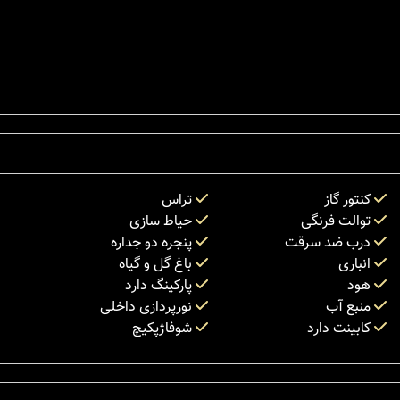
کنتور گاز
تراس
توالت فرنگی
حیاط سازی
درب ضد سرقت
پنجره دو جداره
انباری
باغ گل و گیاه
هود
پارکینگ دارد
منبع آب
نورپردازی داخلی
کابینت دارد
شوفاژپکیچ