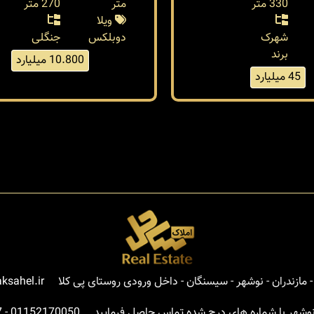
330 متر
متر
270 متر
ویلا
شهرک
دوبلکس
جنگلی
برند
10.800 میلیارد
45 میلیارد
مازندران - نوشهر - سیسنگان - داخل ورودی روستای پی کلا
ksahel.ir
نوشهر با شماره های درج شده تماس حاصل فرمایید
01152170050
-
7