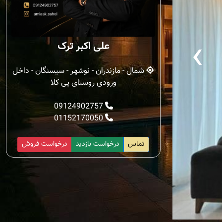
‹
علی اکبر ترک
شمال - مازندران - نوشهر - سیسنگان - داخل
ورودی روستای پی کلا
09124902757
01152170050
تماس
درخواست بازدید
درخواست فروش