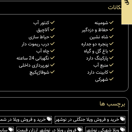
امکانات
شومینه
کنتور آب
حفاظ و دزدگیر
آلاچیق
شاه نشین
حیاط سازی
پنجره دو جداره
درب ریموت دار
باغ گل و گیاه
چاه آب
پارکینگ دارد
نگهبانی 24 ساعته
منبع آب
نورپردازی داخلی
کابینت دارد
شوفاژپکیچ
شهرکی
برچسب ها
خرید و فروش ویلا جنگلی در نوشهر
خرید و فروش ویلا در شما
ویلا شهرکی نوشهر
فروش ویلا در نوشهر ارزان قیمت
سایت