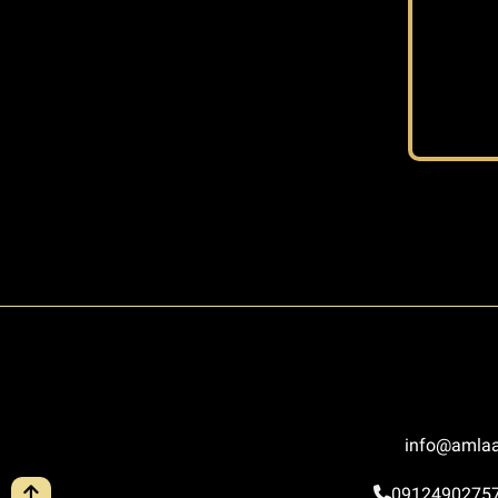
info@amlaa
0912490275