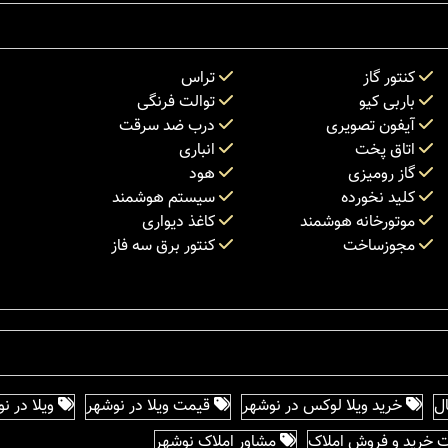
کنتور گاز
تراس
باربی کیو
توالت فرنگی
آیفون تصویری
درب ضد سرقت
اتاق پخت
انباری
گاز رومیزی
هود
کلید نخورده
سیستم هوشمند
موتورخانه هوشمند
کاغذ دیواری
مجوزساخت
کنتور برق سه فاز
ل
خرید ویلا لوکس در نوشهر
قیمت ویلا در نوشهر
ویلا در ن
 خرید و فروش املاک
مشاور املاک نوشهر