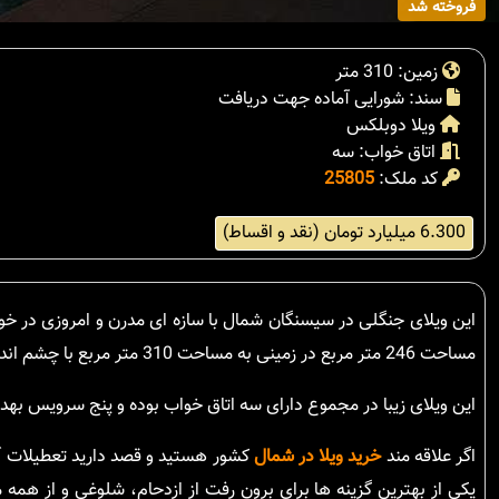
فروخته شد
زمین: 310 متر
سند: شورایی آماده جهت دریافت
ویلا دوبلکس
اتاق خواب: سه
کد ملک:
25805
6.300 میلیارد تومان (نقد و اقساط)
این ویلای جنگلی در سیسنگان شمال با سازه ای مدرن و امروزی در خ
مساحت 246 متر مربع در زمینی به مساحت 310 متر مربع با چشم انداز جنگل و دریا واقع شده است.
این ویلای زیبا در مجموع دارای سه اتاق خواب بوده و پنج سرویس بهد
اگر علاقه مند
خرید ویلا در شمال
کشور هستید و قصد دارید تعطیلات آخ
یکی از بهترین گزینه ها برای برون رفت از ازدحام، شلوغی و از هم