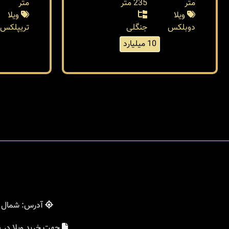
متر
235 متر
متر
ویلا
ویلا
دوبلکس
جنگلی
تریپلکس
10 میلیارد
آدرس: شمال - 
جهت خرید ویلا در 