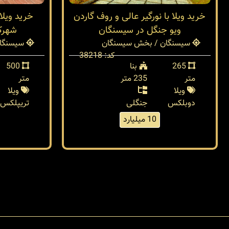
خرید ویلا با نورگیر عالی و روف گاردن
ویو جنگل در سیسنگان
شهرک
سیسنگان / بخش سیسنگان
سیسنگان
کد: 38218
265
بنا
500
متر
235 متر
متر
ویلا
ویلا
دوبلکس
جنگلی
تریپلکس
10 میلیارد