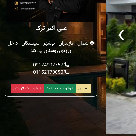
‹
علی اکبر ترک
شمال - مازندران - نوشهر - سیسنگان - داخل
ورودی روستای پی کلا
09124902757
01152170050
تماس
درخواست بازدید
درخواست فروش