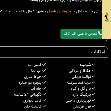
عمر این بنا نوساز بوده و دارای سند ثبتی می باشد.
عزیزانی که به دنبال
خرید ویلا در شمال
نوشهر شمال با تمامی امکانات 
مناطق
تماس با علی اکبر ترک
امکانات
شومینه
کنتور آب
حفاظ و دزدگیر
آب نما
توالت فرنگی
حیاط سازی
درب ضد سرقت
پنجره دو جداره
باغ گل و گیاه
چاه آب
پارکینگ دارد
نگهبانی 24 ساعته
نورپردازی داخلی
کاغذ دیواری
فول فرنیش
کابینت دارد