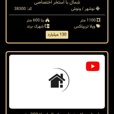
شمال با استخر اختصاصی
نوشهر / ونوش
کد: 38300
1100 متر
بنا 600 متر
ویلا تریپلکس
شهرک برند
130 میلیارد