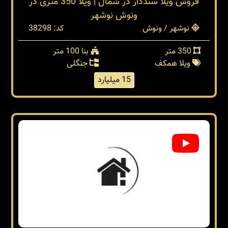
فروش ویلا سنددار در شمال | ویلا 350 متری در
ونوش نوشهر
نوشهر / ونوش
کد: 38298
350 متر
بنا 100 متر
ویلا همکف
جنگلی
15 میلیارد