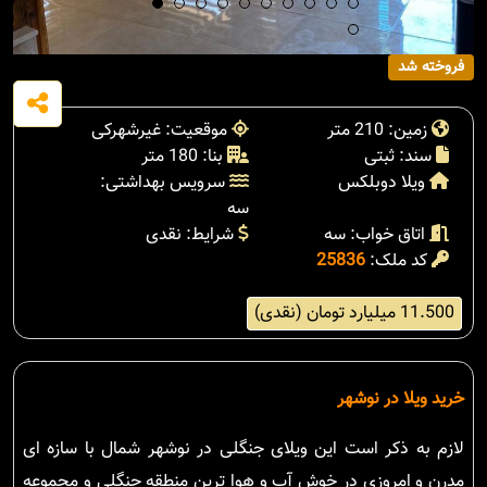
فروخته شد
زمین: 210 متر
موقعیت: غیرشهرکی
سند: ثبتی
بنا: 180 متر
ویلا دوبلکس
سرویس بهداشتی:
سه
اتاق خواب: سه
شرایط: نقدی
کد ملک:
25836
11.500 میلیارد تومان (نقدی)
خرید ویلا در نوشهر
لازم به ذکر است این ویلای جنگلی در نوشهر شمال با سازه ای
مدرن و امروزی در خوش آب و هوا ترین منطقه جنگلی و مجموعه