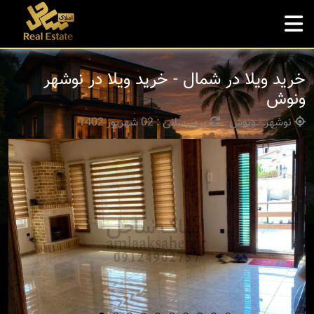
خرید ویلا در شمال - خرید ویلا در نوشهر
ونوش
نوشهر - ونوش
بروزرسانی : 02 شهریور 1402