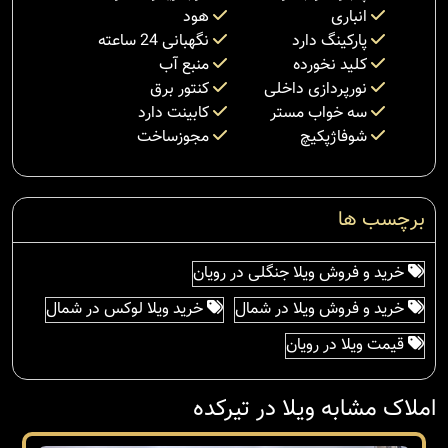
انباری
هود
پارکینگ دارد
نگهبانی 24 ساعته
کلید نخورده
منبع آب
نورپردازی داخلی
کنتور برق
سه خواب مستر
کابینت دارد
شوفاژپکیچ
مجوزساخت
برچسب ها
خرید و فروش ویلا جنگلی در رویان
خرید و فروش ویلا در شمال
خرید ویلا لوکس در شمال
قیمت ویلا در رویان
املاک مشابه ویلا در تیرکده