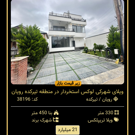
زیر قیمت بازار
ویلای شهرکی لوکس استخردار در منطقه تیرکده رویان
رویان / تیرکده
کد: 38196
330 متر
بنا 450 متر
ویلا تریپلکس
شهرک برند
21 میلیارد