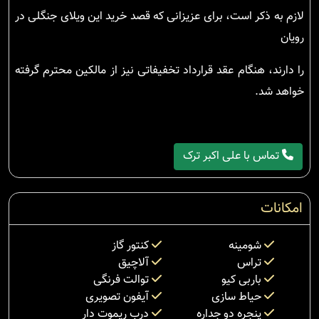
لازم به ذکر است، برای عزیزانی که قصد خرید این ویلای جنگلی در
رویان
را دارند، هنگام عقد قرارداد تخفیفاتی نیز از مالکین محترم گرفته
خواهد شد.
تماس با علی اکبر ترک
امکانات
شومینه
کنتور گاز
تراس
آلاچیق
باربی کیو
توالت فرنگی
حیاط سازی
آیفون تصویری
پنجره دو جداره
درب ریموت دار