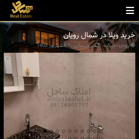
خرید ویلا در شمال رویان
رویان - تیرکده
بروزرسانی : 02 شهریور 1402