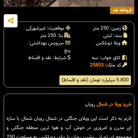
فروخته شد
زمین: 250 متر
موقعیت: غیرشهرکی
سند: ثبتی
بنا: 250 متر
ویلا دوبلکس
سرویس بهداشتی:
پنج
اتاق خواب: سه
شرایط: نقد و اقساط
کد ملک:
25803
5.800 میلیارد تومان (نقد و اقساط)
خرید ویلا در شمال
رویان
لازم به ذکر است این ویلای جنگلی در شمال رویان شمال با سازه
ای مدرن و امروزی در خوش آب و هوا ترین منطقه جنگلی و
مجموعه ای تهرانی نشین رویان با بنای دوبلکس به مساحت 250