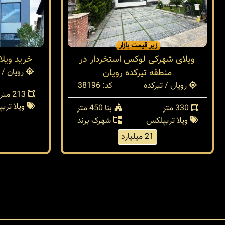
زیر قیمت بازار
ویلای شهرکی لوکس استخردار در
خرید ویلا
منطقه تیرکده رویان
رویان / 
رویان / تیرکده
کد: 38196
213 متر
ویلا تری
330 متر
بنا 450 متر
ویلا تریپلکس
شهرک برند
21 میلیارد