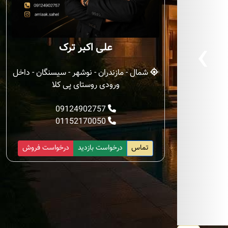
‹
علی اکبر ترک
شمال - مازندران - نوشهر - سیسنگان - داخل
ورودی روستای پی کلا
09124902757
01152170050
تماس
درخواست بازدید
درخواست فروش