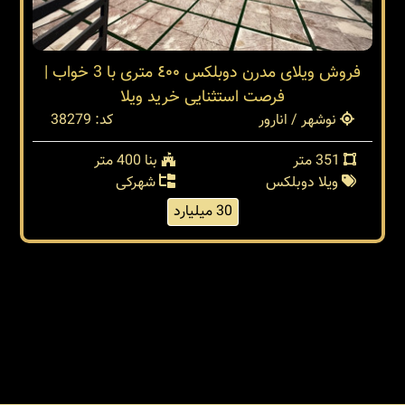
فروش ویلای مدرن دوبلکس ٤٠٠ متری با 3 خواب |
فرصت استثنایی خرید ویلا
نوشهر / انارور
کد: 38279
351 متر
بنا 400 متر
ویلا دوبلکس
شهرکی
30 میلیارد