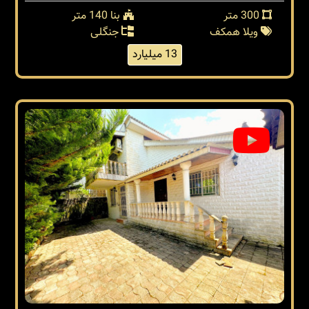
300 متر
بنا 140 متر
ویلا همکف
جنگلی
13 میلیارد