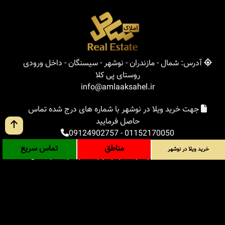
آدرس: شمال - مازندران - نوشهر - سیسنگان - داخل ورودی
روستای پی کلا
info@amlaaksahel.ir
جهت خرید ویلا در نوشهر با شماره های درج شده تماس
حاصل فرمایید
09124902757
-
01152170050
مناطق
تماس سریع
خرید ویلا در نوشهر
املاک ساحل
خرید ویلا در نوشهر
خرید ویلا در شمال
خرید زمین در شمال
خرید باغ ویلا در شمال
خرید آپارتمان در شمال
مناطق
بلاگ
جستجوی پیشرفته
ورود
درباره ما
ارتباط با ما