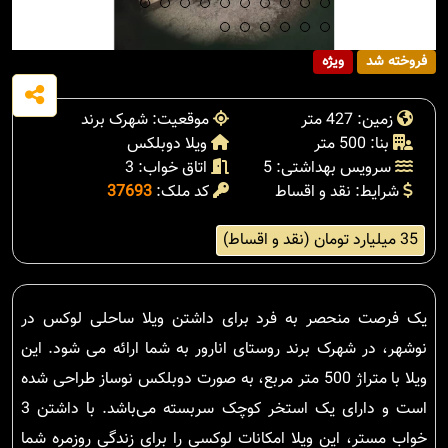
فروخته شد
ویژه
زمین: 427 متر
موقعیت: شهرک برند
بنا: 500 متر
ویلا دوبلکس
سرویس بهداشتی: 5
اتاق خواب: 3
شرایط: نقد و اقساط
کد ملک:
37693
35 میلیارد تومان (نقد و اقساط)
یک فرصت منحصر به فرد برای داشتن ویلا ساحلی لوکس در
نوشهر، در شهرک برند روستای انارور به شما ارائه می شود. این
ویلا با متراژ 500 متر مربع، به صورت دوبلکس نوساز طراحی شده
است و دارای یک استخر کوچک سربسته می‌باشد. با داشتن 3
خواب مستر، این ویلا امکانات لوکسی را برای زندگی روزمره شما