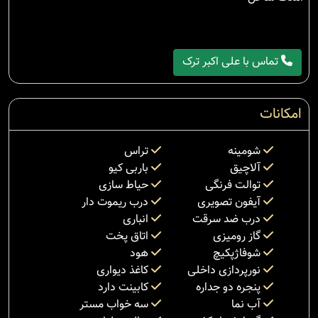
تماس با علی اکبر ترک
امکانات
شومینه
تراس
آلاچیق
باربی کیو
توالت فرنگی
حیاط سازی
آیفون تصویری
درب ریموت دار
درب ضد سرقت
انباری
گاز رومیزی
اتاق پخت
شوفاژپکیچ
هود
نورپردازی داخلی
کاغذ دیواری
پنجره دو جداره
کابینت دارد
آب نما
سه خواب مستر