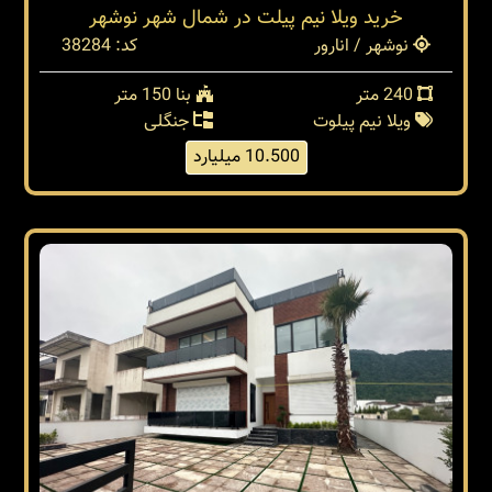
خرید ویلا نیم پیلت در شمال شهر نوشهر
نوشهر / انارور
کد: 38284
240 متر
بنا 150 متر
ویلا نیم پیلوت
جنگلی
10.500 میلیارد