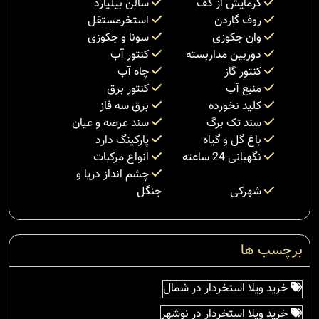
گرمایش از کف
سالن بیلیارد
روف گاردن
استخرمستقل
وان جکوزی
سونا و جکوزی
دوربین مداربسته
کنتور آب
کنتور گاز
چاه آب
منبع آب
کنتور برق
کلید نخورده
برق سه فاز
سند تک برگ
سند عرصه و عیان
باغ گل و گیاه
پارکینگ دارد
نگهبانی 24 ساعته
انواع مرکبات
چشم انداز دریا و
شهرکی
جنگل
برچسب ها
خرید ویلا استخردار در شمال
خرید ویلا استخردار در نوشهر