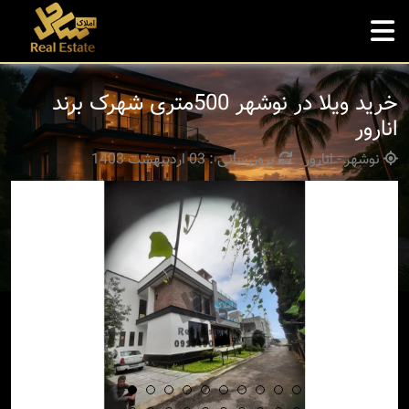
خرید ویلا در نوشهر 500متری شهرک برند
انارور
نوشهر - انارور
بروزرسانی : 03 اردیبهشت 1403