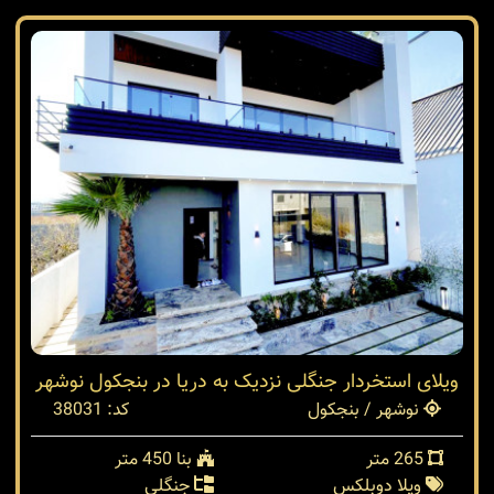
ویلای استخردار جنگلی نزدیک به دریا در بنجکول نوشهر
نوشهر / بنجکول
کد: 38031
265 متر
بنا 450 متر
ویلا دوبلکس
جنگلی