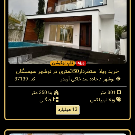
ویژه
تاپ لوکیشن
خرید ویلا استخردار350متری در نوشهر سیسنگان
نوشهر / جاده سد خاکی آویدر
کد: 37139
301 متر
بنا 350 متر
ویلا تریپلکس
جنگلی
13 میلیارد