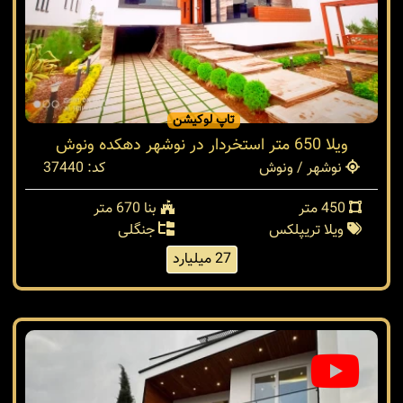
تاپ لوکیشن
ویلا 650 متر استخردار در نوشهر دهکده ونوش
نوشهر / ونوش
کد: 37440
450 متر
بنا 670 متر
ویلا تریپلکس
جنگلی
27 میلیارد