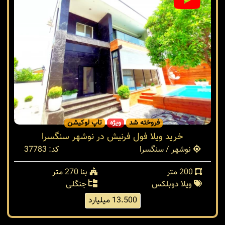
فروخته شد
ویژه
تاپ لوکیشن
خرید ویلا فول فرنیش در نوشهر سنگسرا
نوشهر / سنگسرا
کد: 37783
200 متر
بنا 270 متر
ویلا دوبلکس
جنگلی
13.500 میلیارد