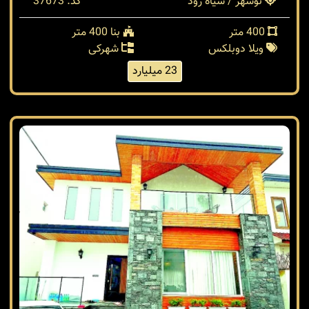
نوشهر / سیاه رود
کد: 37673
400 متر
بنا 400 متر
ویلا دوبلکس
شهرکی
23 میلیارد