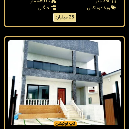
350 متر
بنا 450 متر
ویلا دوبلکس
جنگلی
25 میلیارد
تاپ لوکیشن