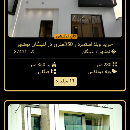
تاپ لوکیشن
خرید ویلا استخردار 350متری در لتینگان نوشهر
نوشهر / لتینگان
کد: 37411
230 متر
بنا 350 متر
ویلا دوبلکس
جنگلی
11 میلیارد