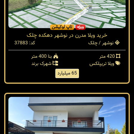
ویژه
تاپ لوکیشن
خرید ویلا مدرن در نوشهر دهکده چلک
نوشهر / چلک
کد: 37883
420 متر
بنا 400 متر
ویلا تریپلکس
شهرک برند
65 میلیارد