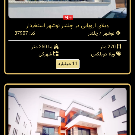
ویژه
ویلای اروپایی در چلندر نوشهر استخردار
نوشهر / چلندر
کد: 37907
270 متر
بنا 250 متر
ویلا دوبلکس
شهرکی
11 میلیارد