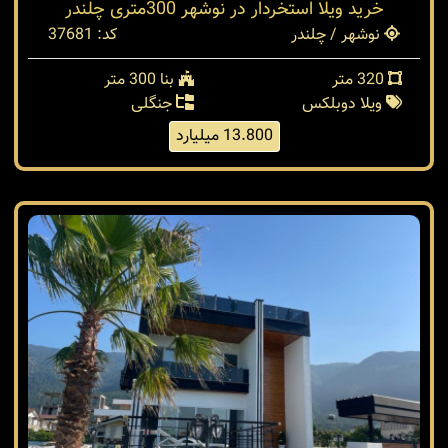
خرید ویلا استخردار در نوشهر 300متری چلندر
نوشهر / چلندر
کد: 37681
320 متر
بنا 300 متر
ویلا دوبلکس
جنگلی
13.800 میلیارد