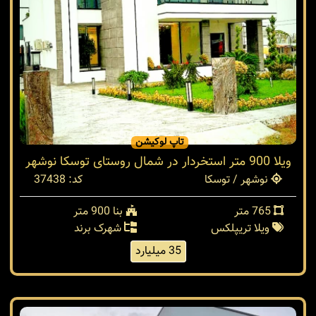
تاپ لوکیشن
ویلا 900 متر استخردار در شمال روستای توسکا نوشهر
نوشهر / توسکا
کد: 37438
765 متر
بنا 900 متر
ویلا تریپلکس
شهرک برند
35 میلیارد