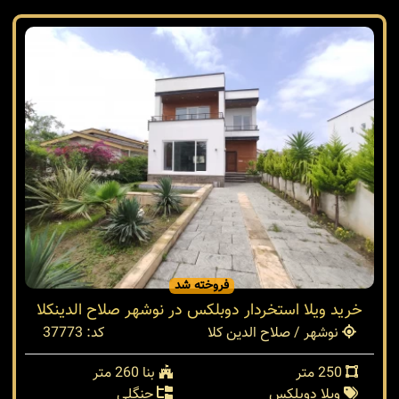
فروخته شد
خرید ویلا استخردار دوبلکس در نوشهر صلاح الدینکلا
نوشهر / صلاح الدین کلا
کد: 37773
250 متر
بنا 260 متر
ویلا دوبلکس
جنگلی