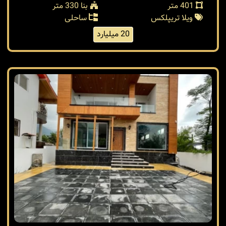
401 متر
بنا 330 متر
ویلا تریپلکس
ساحلی
20 میلیارد