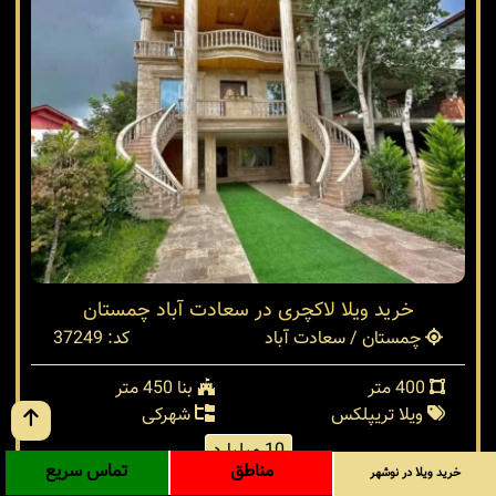
خرید ویلا لاکچری در سعادت آباد چمستان
چمستان / سعادت آباد
کد: 37249
400 متر
بنا 450 متر
ویلا تریپلکس
شهرکی
10 میلیارد
مناطق
تماس سریع
خرید ویلا در نوشهر