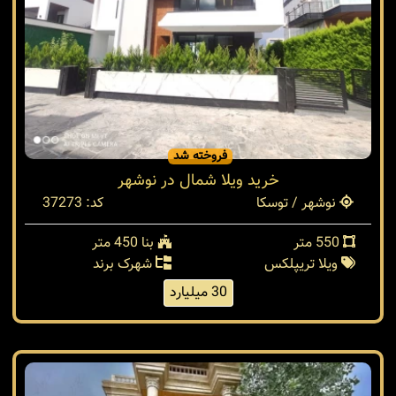
فروخته شد
خرید ویلا شمال در نوشهر
نوشهر / توسکا
کد: 37273
550 متر
بنا 450 متر
ویلا تریپلکس
شهرک برند
30 میلیارد