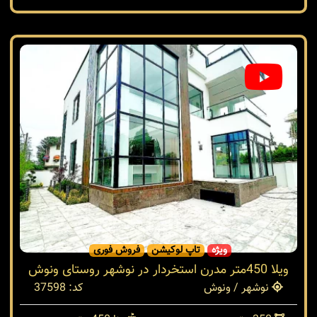
ویژه
تاپ لوکیشن
فروش فوری
ویلا 450متر مدرن استخردار در نوشهر روستای ونوش
نوشهر / ونوش
کد: 37598