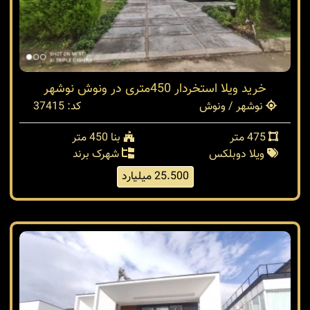
خرید ویلا استخردار 450متری در ونوش نوشهر
نوشهر / ونوش
کد: 37415
475 متر
بنا 450 متر
ویلا دوبلکس
شهرک برند
25.500 میلیارد