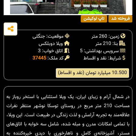
فروخته شد
تاپ لوکیشن
زمین: 260 متر
موقعیت: جنگلی
بنا: 210 متر
ویلا دوبلکس
سرویس بهداشتی: 5
اتاق خواب: 3
شرایط: نقد و اقساط
کد ملک:
37445
10.500 میلیارد تومان (نقد و اقساط)
در شمال آرام و زیبای ایران، یک ویلا استثنایی با استخر روباز به
مساحت 210 متر مربع در روستای توسکا نوشهر منتظر نفرات
علاقه‌مند به تجربه آرامش و لذت زندگی در طبیعت است. این ویلا،
با تمامی امکانات مدرن و مبله شده، شامل سه خوابه با اتاق‌های
مستر، آشپزخانه‌ی کامل و ناهارخوری با دیدی خیره‌کننده به