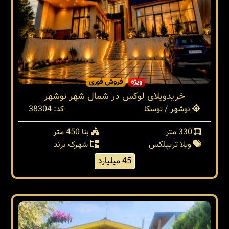
ویژه
فروش فوری
خریدویلای لوکس در شمال شهر نوشهر
نوشهر / توسکا
کد: 38304
330 متر
بنا 450 متر
ویلا تریپلکس
شهرک برند
45 میلیارد