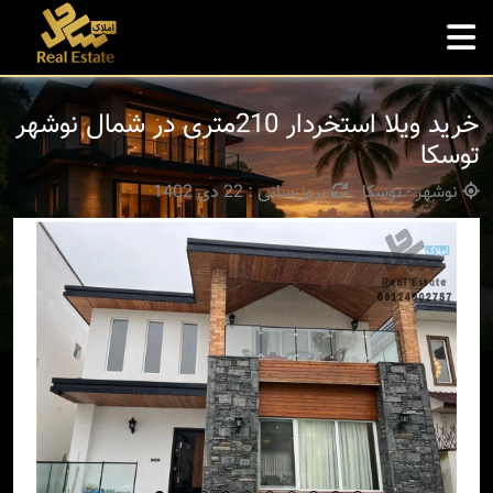
خرید ویلا استخردار 210متری در شمال نوشهر
توسکا
نوشهر - توسکا
بروزرسانی : 22 دی 1402