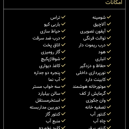
امکانات
شومینه
تراس
آلاچیق
باربی کیو
آیفون تصویری
حیاط سازی
توالت فرنگی
درب ضد سرقت
درب ریموت دار
اتاق پخت
هود
گاز رومیزی
انباری
شوفاژپکیچ
حفاظ و دزدگیر
کاغذ دیواری
نورپردازی داخلی
پنجره دو جداره
کابینت دارد
آب نما
موتورخانه هوشمند
سه خواب مستر
گرمایش از کف
سالن بیلیارد
وان جکوزی
استخرمستقل
تصفیه خانه
دوربین مداربسته
کنتور آب
کنتور گاز
چاه آب
منبع آب
کنتور برق
کلید نخورده