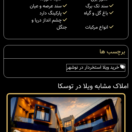
سند تک برگ
سند عرصه و عیان
باغ گل و گیاه
پارکینگ دارد
چشم انداز دریا و
انواع مرکبات
جنگل
برچسب ها
خرید ویلا استخردار در نوشهر
املاک مشابه ویلا در توسکا