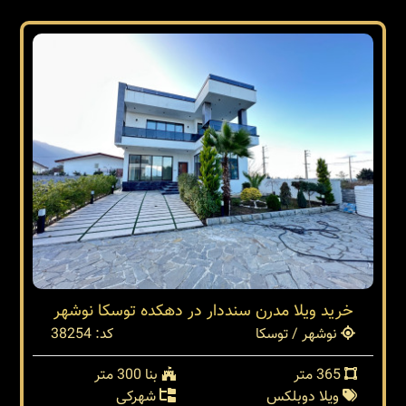
خرید ویلا مدرن سنددار در دهکده توسکا نوشهر
نوشهر / توسکا
کد: 38254
365 متر
بنا 300 متر
ویلا دوبلکس
شهرکی