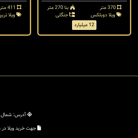
370 متر
بنا 270 متر
411 متر
ویلا دوبلکس
جنگلی
ویلا تری
12 میلیارد
آدرس: شمال - 
جهت خرید ویلا در 