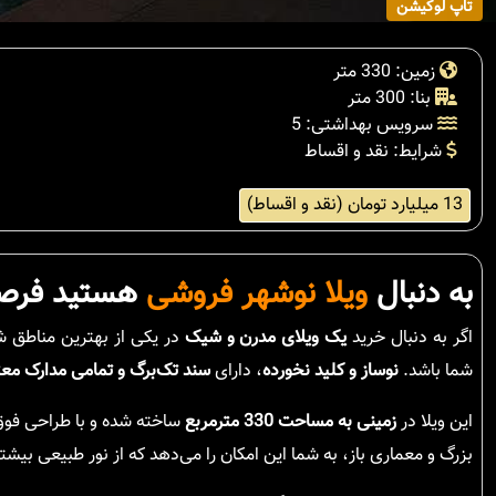
تاپ لوکیشن
زمین: 330 متر
بنا: 300 متر
سرویس بهداشتی: 5
شرایط: نقد و اقساط
13 میلیارد تومان (نقد و اقساط)
به دنبال
ویلا نوشهر فروشی
هستید فرصتی
اگر به دنبال خرید
یک ویلای مدرن و شیک
در یکی از بهترین مناطق 
شما باشد.
نوساز و کلید نخورده
، دارای
سند تک‌برگ و تمامی مدارک معت
این ویلا در
زمینی به مساحت 330 مترمربع
ساخته شده و با طراحی فوق
بزرگ و معماری باز، به شما این امکان را می‌دهد که از نور طبیعی بیش