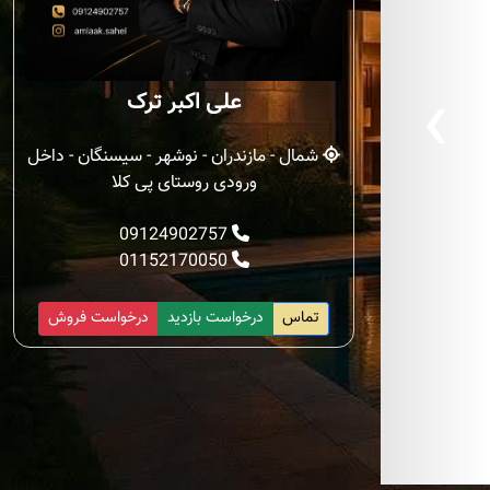
‹
علی اکبر ترک
شمال - مازندران - نوشهر - سیسنگان - داخل
ورودی روستای پی کلا
09124902757
01152170050
تماس
درخواست بازدید
درخواست فروش