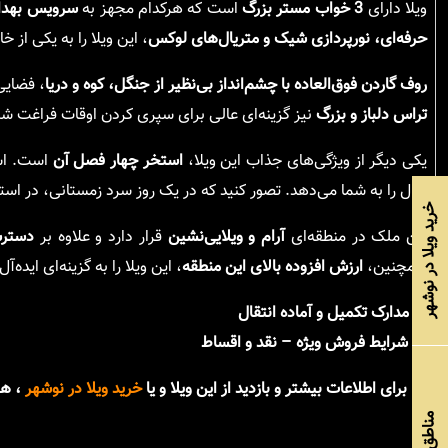
ویلا دارای
3 خواب مستر بزرگ
است که هرکدام مجهز به
سرویس بهداش
حرفه‌ای، نورپردازی شیک و متریال‌های لوکس
، این ویلا را به یکی از خ
روف گاردن فوق‌العاده با چشم‌انداز بی‌نظیر از جنگل، کوه و دریا
، فضایی
تراس دلباز و بزرگ
نیز گزینه‌ای عالی برای سپری کردن اوقات فراغت شم
یکی دیگر از ویژگی‌های جذاب این ویلا،
استخر چهار فصل آن
است. است
سال را به شما می‌دهد. تصور کنید که در یک روز سرد زمستانی، در اس
خرید ویلا در نوشهر
این ملک در منطقه‌ای
آرام و ویلایی‌نشین
قرار دارد و علاوه بر
دسترس
همچنین،
ارزش افزوده بالای این منطقه
، این ویلا را به گزینه‌ای ایده
✅
مدارک تکمیل و آماده انتقال
💰
شرایط فروش ویژه – نقد و اقساط
📞
برای اطلاعات بیشتر و بازدید از این ویلا و یا
خرید ویلا در نوشهر
، هم
مناطق