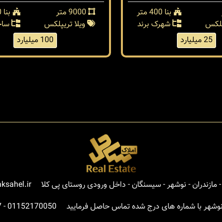
بنا 400 متر
9000 متر
بنا 800 متر
پلکس
شهرک برند
ویلا تریپلکس
ساح
25 میلیارد
100 میلیارد
مازندران - نوشهر - سیسنگان - داخل ورودی روستای پی کلا
ksahel.ir
نوشهر با شماره های درج شده تماس حاصل فرمایید
01152170050
-
7