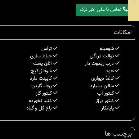
تماس با علی اکبر ترک
امکانات
شومینه
تراس
توالت فرنگی
حیاط سازی
درب ریموت دار
اتاق پخت
هود
شوفاژپکیچ
کاغذ دیواری
کابینت دارد
سالن بیلیارد
روف گاردن
کنتور آب
کنتور گاز
کنتور برق
کلید نخورده
پایانکار
باغ گل و گیاه
برچسب ها