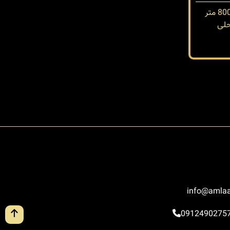
لی
info@amlaa
0912490275