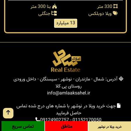
330 متر
بنا 300 متر
ویلا دوبلکس
جنگلی
13 میلیارد
آدرس: شمال - مازندران - نوشهر - سیسنگان - داخل ورودی
روستای پی کلا
info@amlaaksahel.ir
جهت خرید ویلا در نوشهر با شماره های درج شده تماس
حاصل فرمایید
09124902757
-
01152170050
مناطق
تماس سریع
خرید ویلا در نوشهر