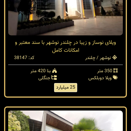
ویلای نوساز و زیبا در چلندر نوشهر با سند معتبر و
امکانات کامل
نوشهر / چلندر
کد: 38147
350 متر
بنا 420 متر
ویلا دوبلکس
جنگلی
25 میلیارد