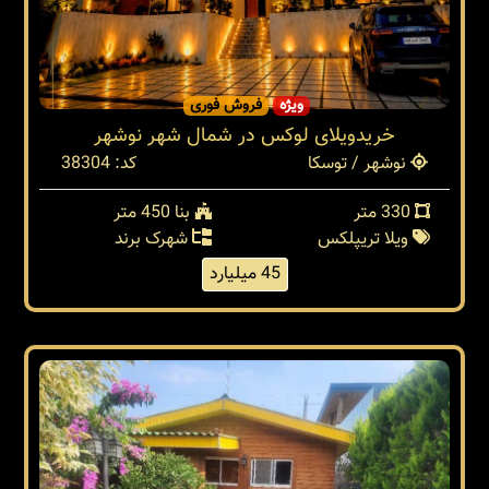
ویژه
فروش فوری
خریدویلای لوکس در شمال شهر نوشهر
نوشهر / توسکا
کد: 38304
330 متر
بنا 450 متر
ویلا تریپلکس
شهرک برند
45 میلیارد