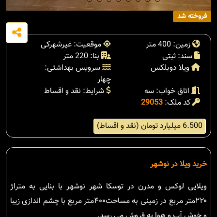
فروخته شد
زمین: 400 متر
موقعیت: غیرشهرکی
سند: ثبتی
بنا: 220 متر
ویلا دوبلکس
سرویس بهداشتی:
چهار
اتاق خواب: سه
شرایط: نقد و اقساط
کد ملک:
29053
6.500 میلیارد تومان (نقد و اقساط)
خرید ویلا در نوشهر
ویلایی لوکس و مدرن در توسکا شهر نوشهر با بنایی به متراژ
۲۲۰متر مربع در زمینی به مساحت۴۰۰متر مربع با چشم اندازی زیبا
و خوش آب و هوا به فروش می رسد.