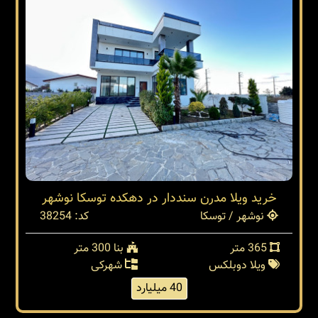
خرید ویلا مدرن سنددار در دهکده توسکا نوشهر
نوشهر / توسکا
کد: 38254
365 متر
بنا 300 متر
ویلا دوبلکس
شهرکی
40 میلیارد