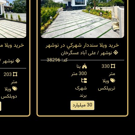
خريد ويلا سنددار شهركي در نوشهر
خريد ويلا م
نوشهر / علی آباد عسگرخان
کد: 38296
نوشهر / 
330
بنا
متر
300 متر
203
ویلا
متر
تریپلکس
شهرک
ویلا
برند
دوبلکس
30 میلیارد