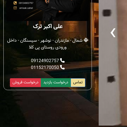
‹
علی اکبر ترک
شمال - مازندران - نوشهر - سیسنگان - داخل
ورودی روستای پی کلا
09124902757
01152170050
تماس
درخواست بازدید
درخواست فروش