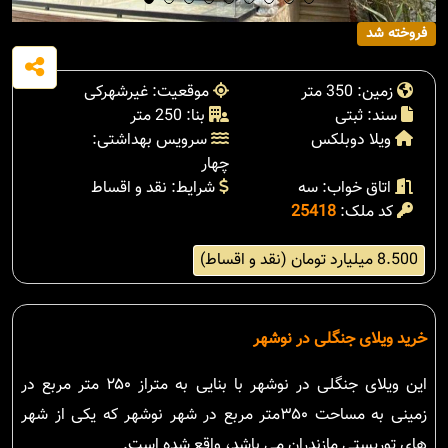
فروخته شد
زمین: 350 متر
موقعیت: غیرشهرکی
سند: ثبتی
بنا: 250 متر
ویلا دوبلکس
سرویس بهداشتی:
چهار
اتاق خواب: سه
شرایط: نقد و اقساط
کد ملک:
25418
8.500 میلیارد تومان (نقد و اقساط)
خرید ویلای جنگلی در نوشهر
این ویلای جنگلی در نوشهر با بنایی به متراز ۲۵۰ متر مربع در
زمینی به مساحت ۳۵۰متر مربع در شهر نوشهر که یکی از شهر
های توریستی مازندران می باشد، واقع شده است.