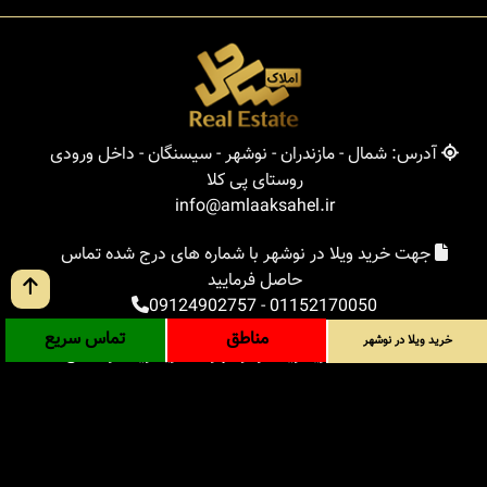
آدرس: شمال - مازندران - نوشهر - سیسنگان - داخل ورودی
روستای پی کلا
info@amlaaksahel.ir
جهت خرید ویلا در نوشهر با شماره های درج شده تماس
حاصل فرمایید
09124902757
-
01152170050
مناطق
تماس سریع
خرید ویلا در نوشهر
املاک ساحل
خرید ویلا در نوشهر
خرید ویلا در شمال
خرید زمین در شمال
خرید باغ ویلا در شمال
خرید آپارتمان در شمال
مناطق
بلاگ
جستجوی پیشرفته
ورود
درباره ما
ارتباط با ما