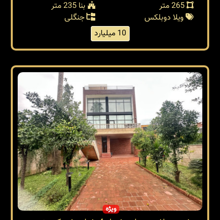
265 متر
بنا 235 متر
ویلا دوبلکس
جنگلی
10 میلیارد
ویژه