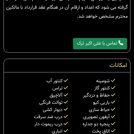
گرفته می شود که اعداد و ارقام آن در هنگام عقد قرارداد با مالکین
محترم مشخص خواهد شد.
تماس با علی اکبر ترک
امکانات
شومینه
کنتور آب
کنتور گاز
تراس
حفاظ و دزدگیر
آلاچیق
باربی کیو
توالت فرنگی
حیاط سازی
دیوار کشی
آیفون تصویری
درب ضد سرقت
پنجره دو جداره
درب ریموت دار
اتاق پخت
انباری