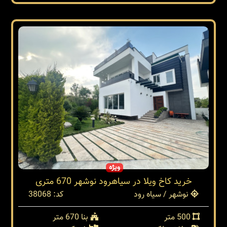
ویژه
خرید کاخ ویلا در سیاهرود نوشهر 670 متری
نوشهر / سیاه رود
کد: 38068
500 متر
بنا 670 متر