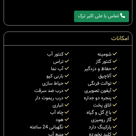
تماس با علی اکبر ترک
امکانات
شومینه
کنتور آب
کنتور گاز
تراس
حفاظ و دزدگیر
آب نما
آلاچیق
باربی کیو
توالت فرنگی
حیاط سازی
آیفون تصویری
درب ضد سرقت
پنجره دو جداره
درب ریموت دار
اتاق پخت
انباری
باغ گل و گیاه
چاه آب
گاز رومیزی
هود
پارکینگ دارد
نگهبانی 24 ساعته
کلید نخورده
منبع آب