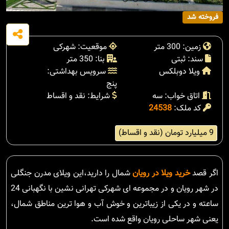
فروخته شد
زمین: 300 متر
موقعیت: شهرکی
سند: ثبتی
بنا: 350 متر
ویلا دوبلکس
سرویس بهداشتی:
پنج
اتاق خواب: سه
شرایط: نقد و اقساط
کد ملک:
24538
9 میلیارد تومان (نقد و اقساط)
اگر قصد
خرید ویلا در رویان
شمال را دارید،این ویلای مدرن جنگلی
در شهر رویان و در مجموعه ای شهرکی تهرانی نشین با نگهبانی 24
ساعته و در یکی از زیباترین و خوش آب و هوا ترین مناطق شمال،
یعنی شهر ساحلی رویان واقع شده است.