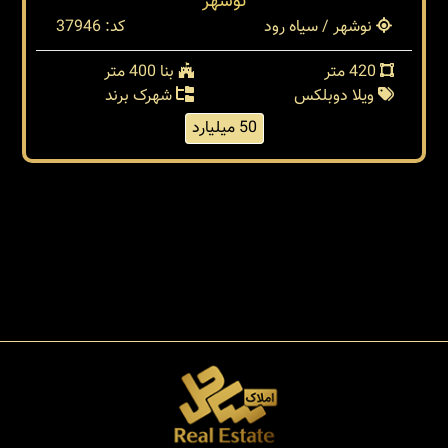
نوشهر
نوشهر / سیاه رود
کد: 37946
420 متر
بنا 400 متر
ویلا دوبلکس
شهرک برند
50 میلیارد