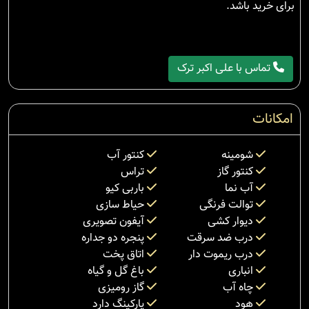
برای خرید باشد.
تماس با علی اکبر ترک
امکانات
شومینه
کنتور آب
کنتور گاز
تراس
آب نما
باربی کیو
توالت فرنگی
حیاط سازی
دیوار کشی
آیفون تصویری
درب ضد سرقت
پنجره دو جداره
درب ریموت دار
اتاق پخت
انباری
باغ گل و گیاه
چاه آب
گاز رومیزی
هود
پارکینگ دارد