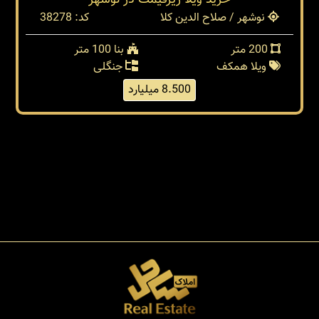
خريد ويلا زيرقيمت در نوشهر
نوشهر / صلاح الدین کلا
کد: 38278
200 متر
بنا 100 متر
ویلا همکف
جنگلی
8.500 میلیارد