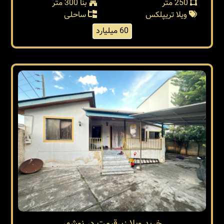
250 متر
بنا 300 متر
ویلا تریپلکس
ساحلی
60 میلیارد