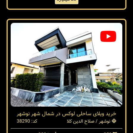
خرید ویلای ساحلی لوکس در شمال شهر نوشهر
نوشهر / صلاح الدین کلا
کد: 38290