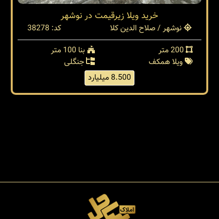
خريد ويلا زيرقيمت در نوشهر
نوشهر / صلاح الدین کلا
کد: 38278
200 متر
بنا 100 متر
ویلا همکف
جنگلی
8.500 میلیارد