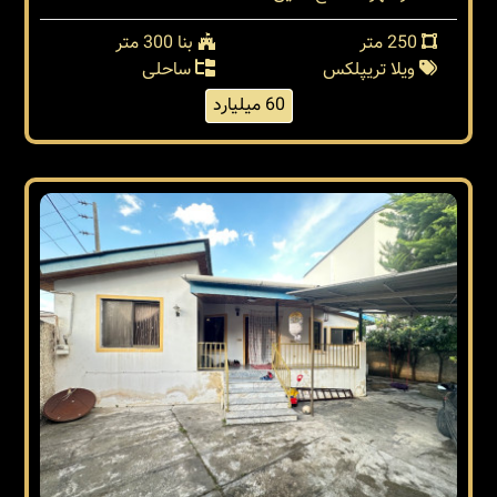
250 متر
بنا 300 متر
ویلا تریپلکس
ساحلی
60 میلیارد