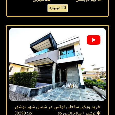
20 میلیارد
خرید ویلای ساحلی لوکس در شمال شهر نوشهر
نوشهر / صلاح الدین کلا
کد: 38290