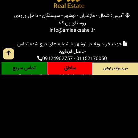
آدرس: شمال - مازندران - نوشهر - سیسنگان - داخل ورودی
روستای پی کلا
info@amlaaksahel.ir
جهت خرید ویلا در نوشهر با شماره های درج شده تماس
حاصل فرمایید
09124902757
-
01152170050
مناطق
تماس سریع
خرید ویلا در نوشهر
املاک ساحل
خرید ویلا در نوشهر
خرید ویلا در شمال
خرید زمین در شمال
خرید باغ ویلا در شمال
خرید آپارتمان در شمال
مناطق
بلاگ
جستجوی پیشرفته
ورود
درباره ما
ارتباط با ما