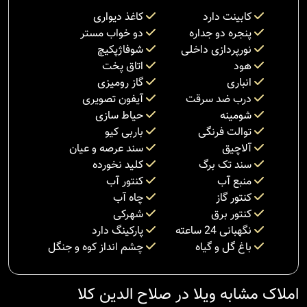
کابینت دارد
کاغذ دیواری
پنجره دو جداره
دو خواب مستر
نورپردازی داخلی
شوفاژپکیچ
هود
اتاق پخت
انباری
گاز رومیزی
درب ضد سرقت
آیفون تصویری
شومینه
حیاط سازی
توالت فرنگی
باربی کیو
آلاچیق
سند عرصه و عیان
سند تک برگ
کلید نخورده
منبع آب
کنتور آب
کنتور گاز
چاه آب
کنتور برق
شهرکی
نگهبانی 24 ساعته
پارکینگ دارد
باغ گل و گیاه
چشم انداز کوه و جنگل
املاک مشابه ویلا در صلاح الدین کلا