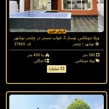
فروش فوری
ویلا دوبلکس نوساز 3 خواب مستر در چلندر نوشهر
نوشهر / چلندر
کد: 37865
380 متر
بنا 450 متر
ویلا دوبلکس
جنگلی
22 میلیارد