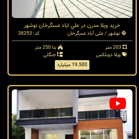
خريد ويلا مدرن در علي اباد عسگرخان نوشهر
نوشهر / علی آباد عسگرخان
کد: 38293
203 متر
بنا 250 متر
ویلا دوبلکس
جنگلی
19.500 میلیارد