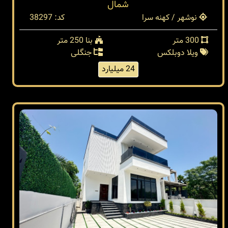
شمال
نوشهر / کهنه سرا
کد: 38297
300 متر
بنا 250 متر
ویلا دوبلکس
جنگلی
24 میلیارد