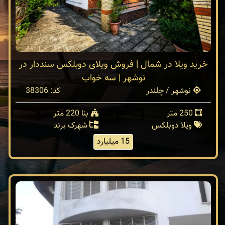
خرید ویلا در شمال | فروش ویلای دوبلکس سنددار در
نوشهر | سه خواب
نوشهر / چلندر
کد: 38306
250 متر
بنا 220 متر
ویلا دوبلکس
شهرک برند
15 میلیارد