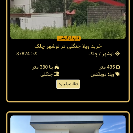
تاپ لوکیشن
خرید ویلا جنگلی در نوشهر چلک
نوشهر / چلک
کد: 37824
435 متر
بنا 380 متر
ویلا دوبلکس
جنگلی
45 میلیارد