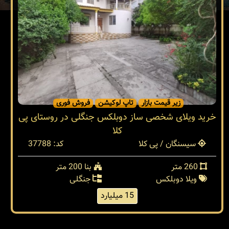
زیر قیمت بازار
تاپ لوکیشن
فروش فوری
خرید ویلای شخصی ساز دوبلکس جنگلی در روستای پی
کلا
سیسنگان / پی کلا
کد: 37788
260 متر
بنا 200 متر
ویلا دوبلکس
جنگلی
15 میلیارد