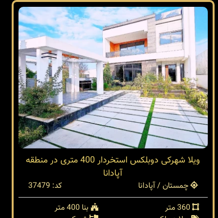
ویلا شهرکی دوبلکس استخردار 400 متری در منطقه
آپادانا
چمستان / آپادانا
کد: 37479
360 متر
بنا 400 متر