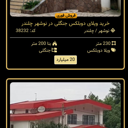
فروش فوری
خرید ویلای دوبلکس جنگلی در نوشهر چلندر
نوشهر / چلندر
کد: 38232
230 متر
بنا 200 متر
ویلا دوبلکس
جنگلی
20 میلیارد