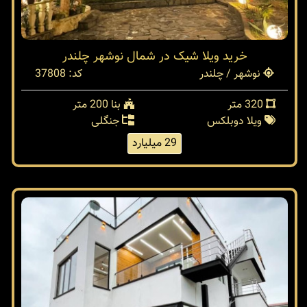
خرید ویلا شیک در شمال نوشهر چلندر
نوشهر / چلندر
کد: 37808
320 متر
بنا 200 متر
ویلا دوبلکس
جنگلی
29 میلیارد