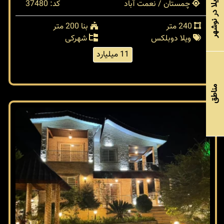
خرید ویلا در نوشهر
چمستان / نعمت آباد
کد: 37480
240 متر
بنا 200 متر
ویلا دوبلکس
شهرکی
11 میلیارد
مناطق