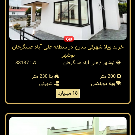
ویژه
خرید ویلا شهرکی مدرن در منطقه علی آباد عسگرخان
نوشهر
نوشهر / علی آباد عسگرخان
کد: 38137
200 متر
بنا 230 متر
ویلا دوبلکس
شهرکی
18 میلیارد