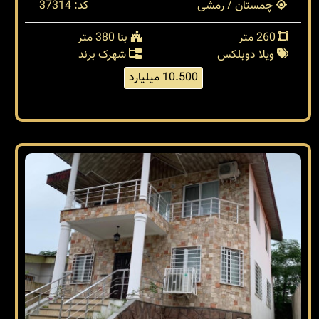
چمستان / رمشی
کد: 37314
260 متر
بنا 380 متر
ویلا دوبلکس
شهرک برند
10.500 میلیارد