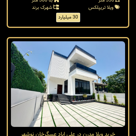
330 متر
بنا 300 متر
ویلا تریپلکس
شهرک برند
30 میلیارد
خريد ويلا مدرن در علي اباد عسگرخان نوشهر