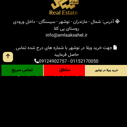
آدرس: شمال - مازندران - نوشهر - سیسنگان - داخل ورودی
روستای پی کلا
info@amlaaksahel.ir
جهت خرید ویلا در نوشهر با شماره های درج شده تماس
حاصل فرمایید
09124902757
-
01152170050
مناطق
تماس سریع
خرید ویلا در نوشهر
املاک ساحل
خرید ویلا در نوشهر
خرید ویلا در شمال
خرید زمین در شمال
خرید باغ ویلا در شمال
خرید آپارتمان در شمال
مناطق
بلاگ
جستجوی پیشرفته
ورود
درباره ما
ارتباط با ما