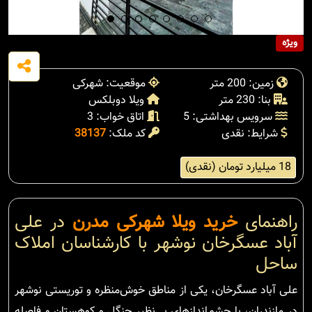
ویژه
زمین: 200 متر
موقعیت: شهرکی
بنا: 230 متر
ویلا دوبلکس
سرویس بهداشتی: 5
اتاق خواب: 3
شرایط: نقدی
کد ملک:
38137
18 میلیارد تومان (نقدی)
راهنمای
خرید ویلا شهرکی مدرن
در علی
آباد عسگرخان نوشهر با کارشناسان املاک
ساحل
علی آباد عسگرخان، یکی از مناطق خوش‌منظره و توریستی نوشهر
در مازندران، با چشم‌اندازهای بی‌نظیر جنگل و کوهستان و فاصله