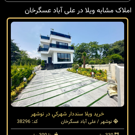
املاک مشابه ویلا در علی آباد عسگرخان
خريد ويلا سنددار شهركي در نوشهر
نوشهر / علی آباد عسگرخان
کد: 38296