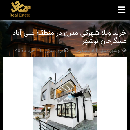
خرید ویلا شهرکی مدرن در منطقه علی آباد
عسگرخان نوشهر
نوشهر - علی آباد عسگرخان
بروزرسانی : 18 خرداد 1405