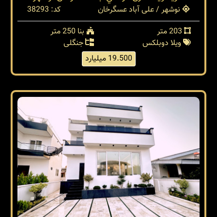
نوشهر / علی آباد عسگرخان
کد: 38293
203 متر
بنا 250 متر
ویلا دوبلکس
جنگلی
19.500 میلیارد