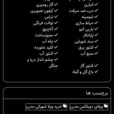
انباری
گاز رومیزی
درب ضد سرقت
آیفون تصویری
شومینه
تراس
حیاط سازی
توالت فرنگی
باربی کیو
آلاچیق
پایانکار
مجوزساخت
سند شورایی
چاه آب
کنتور برق
کلید نخورده
منبع آب
کنتور آب
چشم انداز دریا و
کنتور گاز
جنگل
باغ گل و گیاه
برچسب ها
ویلای دوبلکس مدرن
خرید ویلا شهرکی مدرن