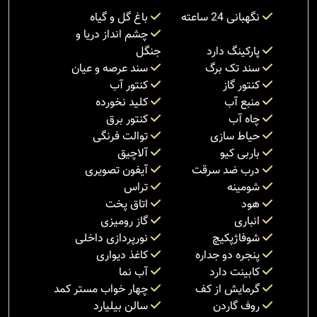
نگهبانی 24 ساعته
باغ گل و گیاه
چشم انداز دریا و
پارکینگ دارد
جنگل
سند تک برگ
سند عرصه و عیان
کنتور گاز
کنتور آب
منبع آب
کلید نخورده
چاه آب
کنتور برق
حیاط سازی
توالت فرنگی
باربی کیو
آلاچیق
درب ضد سرقت
آیفون تصویری
شومینه
تراس
هود
اتاق پخت
انباری
گاز رومیزی
شوفاژپکیچ
نورپردازی داخلی
پنجره دو جداره
کاغذ دیواری
کابینت دارد
آب نما
گرمایش از کف
چهار خواب مستر کمد
روف گاردن
سالن بیلیارد