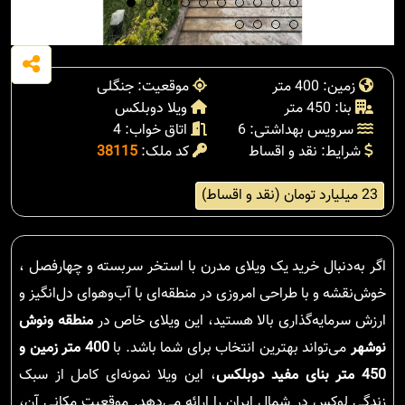
زمین: 400 متر
موقعیت: جنگلی
بنا: 450 متر
ویلا دوبلکس
سرویس بهداشتی: 6
اتاق خواب: 4
شرایط: نقد و اقساط
کد ملک:
38115
23 میلیارد تومان (نقد و اقساط)
اگر به‌دنبال خرید یک ویلای مدرن با استخر سربسته و چهارفصل ،
خوش‌نقشه و با طراحی امروزی در منطقه‌ای با آب‌وهوای دل‌انگیز و
ارزش سرمایه‌گذاری بالا هستید، این ویلای خاص در
منطقه ونوش
نوشهر
می‌تواند بهترین انتخاب برای شما باشد. با
400 متر زمین و
450 متر بنای مفید دوبلکس
، این ویلا نمونه‌ای کامل از سبک
زندگی لوکس در شمال ایران را ارائه می‌دهد. موقعیت مکانی آن،