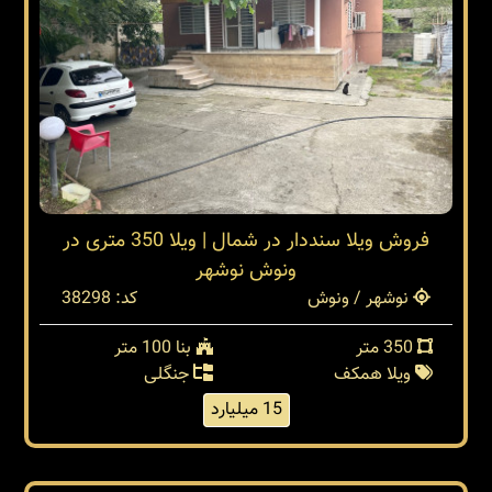
فروش ویلا سنددار در شمال | ویلا 350 متری در
ونوش نوشهر
نوشهر / ونوش
کد: 38298
350 متر
بنا 100 متر
ویلا همکف
جنگلی
15 میلیارد