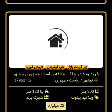
زیر قیمت بازار
تاپ لوکیشن
فروش فوری
خرید ویلا در چلک منطقه ریاست جمهوری نوشهر
نوشهر / ریاست جمهوری
کد: 37962
300 متر
بنا 120 متر
ویلا نیم پیلوت
شهرک برند
22 میلیارد