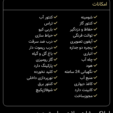
امکانات
شومینه
کنتور آب
کنتور گاز
تراس
حفاظ و دزدگیر
باربی کیو
توالت فرنگی
حیاط سازی
آیفون تصویری
درب ضد سرقت
پنجره دو جداره
درب ریموت دار
انباری
باغ گل و گیاه
چاه آب
گاز رومیزی
هود
پارکینگ دارد
نگهبانی 24 ساعته
کلید نخورده
منبع آب
نورپردازی داخلی
کاغذ دیواری
کنتور برق
کابینت دارد
شوفاژپکیچ
مجوزساخت