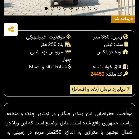
فروخته شد
زمین: 350 متر
موقعیت: غیرشهرکی
سند: ثبتی
بنا: 250 متر
ویلا دوبلکس
سرویس بهداشتی:
چهار
اتاق خواب: سه
شرایط: نقد و اقساط
کد ملک:
24450
7 میلیارد تومان (نقد و اقساط)
موقعیت جغرافیایی این ویلای جنگلی در نوشهر چلک و منطقه
ریاست جمهوری واقع شده است. قابل توضیح است که این ویلا در
شمال نوشهر با متراژی به اندازه 250متر مربع در زمینی به