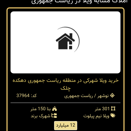
املاک مشابه ویلا در ریاست جمهوری
خرید ویلا شهرکی در منطقه ریاست جمهوری دهکده
چلک
نوشهر / ریاست جمهوری
کد: 37964
301 متر
بنا 150 متر
ویلا نیم پیلوت
شهرک برند
12 میلیارد