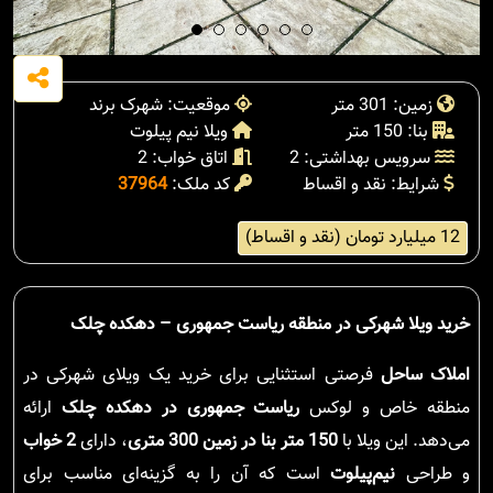
زمین: 301 متر
موقعیت: شهرک برند
بنا: 150 متر
ویلا نیم پیلوت
سرویس بهداشتی: 2
اتاق خواب: 2
شرایط: نقد و اقساط
کد ملک:
37964
12 میلیارد تومان (نقد و اقساط)
خرید ویلا شهرکی در منطقه ریاست جمهوری – دهکده چلک
املاک ساحل
فرصتی استثنایی برای خرید یک ویلای شهرکی در
منطقه خاص و لوکس
ریاست جمهوری در دهکده چلک
ارائه
می‌دهد. این ویلا با
150 متر بنا در زمین 300 متری
، دارای
2 خواب
و طراحی
نیم‌پیلوت
است که آن را به گزینه‌ای مناسب برای