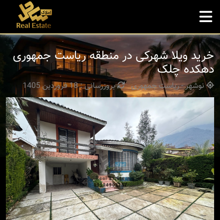
خرید ویلا شهرکی در منطقه ریاست جمهوری
دهکده چلک
نوشهر - ریاست جمهوری
بروزرسانی : 18 فروردین 1405