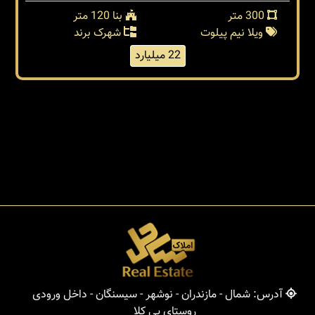
300 متر
بنا 120 متر
ویلا نیم پیلوت
شهرک برند
22 میلیارد
آدرس: شمال - مازندران - نوشهر - سیسنگان - داخل ورودی
روستای پی کلا