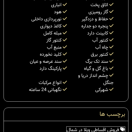
اتاق پخت
انباری
گاز رومیزی
هود
حفاظ و دزدگیر
نورپردازی داخلی
پنجره دو جداره
کاغذ دیواری
کابینت دارد
مبله کامل
کنتور آب
کنتور گاز
چاه آب
منبع آب
کنتور برق
کلید نخورده
سند تک برگ
سند عرصه و عیان
باغ گل و گیاه
پارکینگ دارد
چشم انداز دریا و
جنگل
انواع مرکبات
شهرکی
نگهبانی 24 ساعته
برچسب ها
فروش اقساطی ویلا در شمال