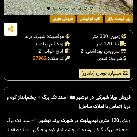
زیر قیمت بازار
تاپ لوکیشن
فروش فوری
زمین: 300 متر
موقعیت: شهرک برند
بنا: 120 متر
ویلا نیم پیلوت
سرویس بهداشتی: 2
اتاق خواب: 2
شرایط: نقدی
کد ملک:
37962
22 میلیارد تومان (نقدی)
فروش ویلا شهرکی در نوشهر 🏡 | سند تک برگ + چشم‌انداز کوه و
دریا (تماس با املاک ساحل)
ویلای
120 متری نیم‌پیلوت
در
شهرک برند نوشهر
! ✅ سند تک برگ
✅ حیاط بزرگ گلکاری‌شده ✅ چشم‌انداز کوه و جنگل ✅ 5 دقیقه تا