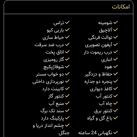
امکانات
شومینه
تراس
آلاچیق
باربی کیو
توالت فرنگی
حیاط سازی
آیفون تصویری
درب ضد سرقت
درب ریموت دار
اتاق پخت
انباری
گاز رومیزی
هود
شوفاژپکیچ
حفاظ و دزدگیر
دو خواب مستر
پنجره دو جداره
نورپردازی داخلی
کاغذ دیواری
کابینت دارد
کنتور آب
کنتور گاز
چاه آب
منبع آب
کنتور برق
سند تک برگ
باغ گل و گیاه
پارکینگ دارد
چشم انداز دریا و
نگهبانی 24 ساعته
جنگل