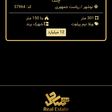
چلک
نوشهر / ریاست جمهوری
کد: 37964
301 متر
بنا 150 متر
ویلا نیم پیلوت
شهرک برند
12 میلیارد