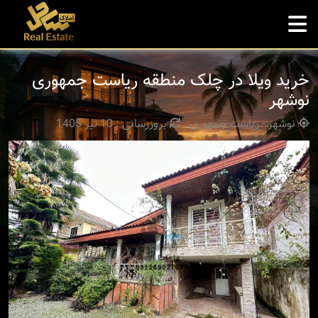
خرید ویلا در چلک منطقه ریاست جمهوری
نوشهر
نوشهر - ریاست جمهوری
بروزرسانی : 10 تیر 1405