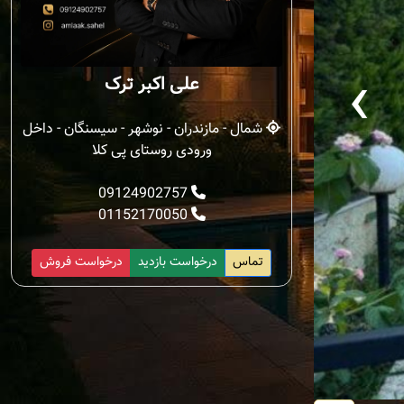
‹
علی اکبر ترک
شمال - مازندران - نوشهر - سیسنگان - داخل
ورودی روستای پی کلا
09124902757
01152170050
تماس
درخواست بازدید
درخواست فروش