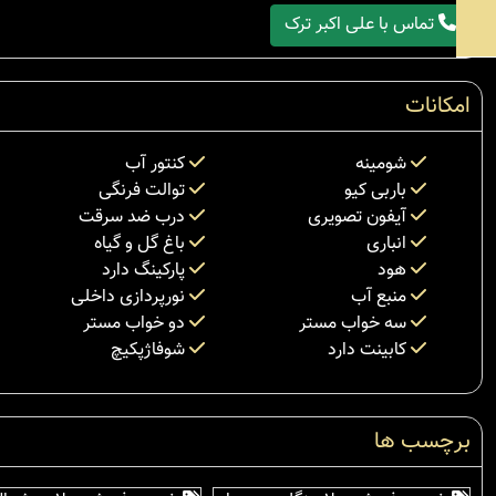
تماس با علی اکبر ترک
امکانات
شومینه
کنتور آب
باربی کیو
توالت فرنگی
آیفون تصویری
درب ضد سرقت
انباری
باغ گل و گیاه
هود
پارکینگ دارد
منبع آب
نورپردازی داخلی
سه خواب مستر
دو خواب مستر
کابینت دارد
شوفاژپکیچ
برچسب ها