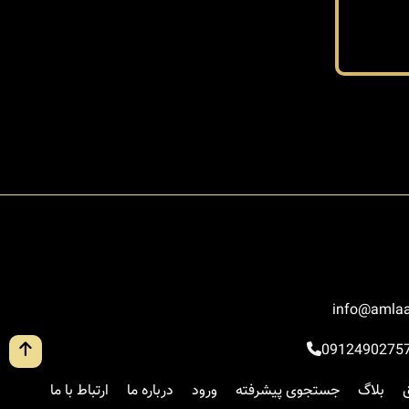
info@amlaa
0912490275
بلاگ
جستجوی پیشرفته
ورود
درباره ما
ارتباط با ما