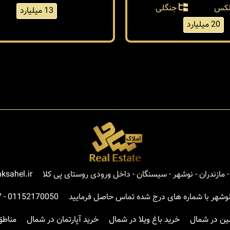
بلکس
جنگلی
13 میلیارد
20 میلیارد
مازندران - نوشهر - سیسنگان - داخل ورودی روستای پی کلا
ksahel.ir
نوشهر با شماره های درج شده تماس حاصل فرمایید
01152170050
-
7
ین در شمال
خرید باغ ویلا در شمال
خرید آپارتمان در شمال
مناطق