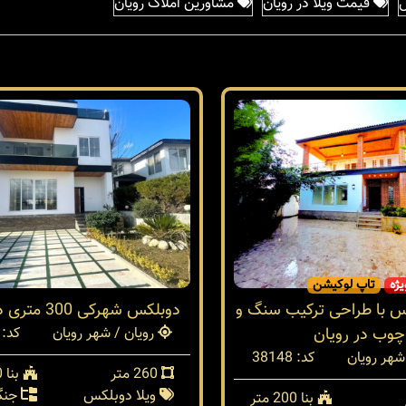
ل
قیمت ویلا در رویان
مشاورین املاک رویان
یژه
تاپ لوکیشن
س با طراحی ترکیب سنگ و
دوبلکس شهرکی 300 متری در رویان
چوب در رویان
رویان / شهر رویان
کد: 37990
شهر رویان
کد: 38148
260 متر
بنا 300 متر
ویلا دوبلکس
جنگ
بنا 200 متر