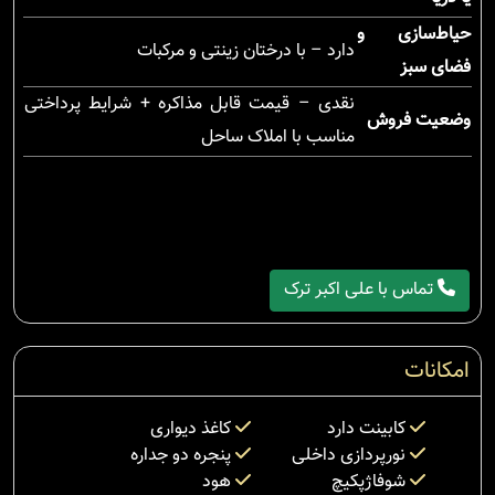
حیاط‌سازی و
دارد – با درختان زینتی و مرکبات
فضای سبز
نقدی – قیمت قابل مذاکره + شرایط پرداختی
وضعیت فروش
مناسب با املاک ساحل
تماس با علی اکبر ترک
امکانات
کابینت دارد
کاغذ دیواری
نورپردازی داخلی
پنجره دو جداره
شوفاژپکیچ
هود