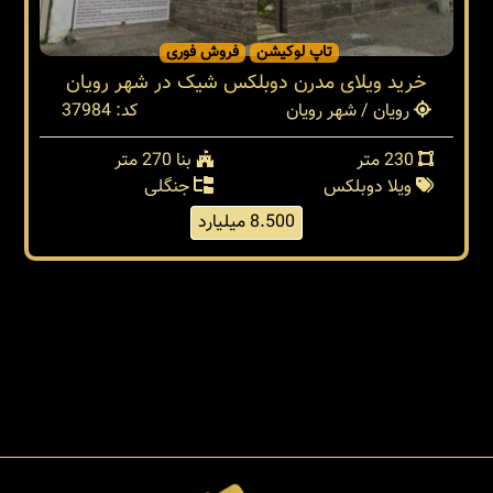
تاپ لوکیشن
فروش فوری
خرید ویلای مدرن دوبلکس شیک در شهر رویان
رویان / شهر رویان
کد: 37984
230 متر
بنا 270 متر
ویلا دوبلکس
جنگلی
8.500 میلیارد