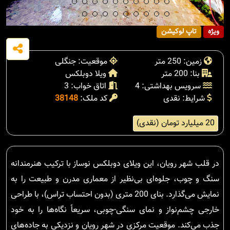
ویژه
تاپ لوکیشن
زمین: 250 متر
موقعیت: جنگلی
بنا: 200 متر
ویلا دوبلکس
سرویس بهداشتی: 4
اتاق خواب: 3
شرایط: نقدی
کد ملک:
38148
20 میلیارد تومان (نقدی)
در قلب شهر رویان، این ویلای دوبلکس نوساز با ترکیب هنرمندانه
سنگ و چوب، جلوه‌ای بی‌نظیر از معماری مدرن و طبیعت را به
نمایش می‌گذارد. بنای 200 متری (بدون احتساب تراس)، با طراحی
خارجی چشم‌نواز و نمای سنگی-چوبی، سریعاً نگاه‌ها را به خود
جذب می‌کند. موقعیت مرکزی در شهر رویان و نزدیکی به جاده‌های