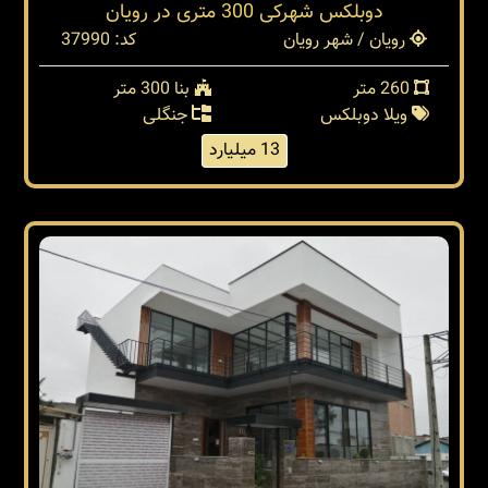
دوبلکس شهرکی 300 متری در رویان
رویان / شهر رویان
کد: 37990
260 متر
بنا 300 متر
ویلا دوبلکس
جنگلی
13 میلیارد