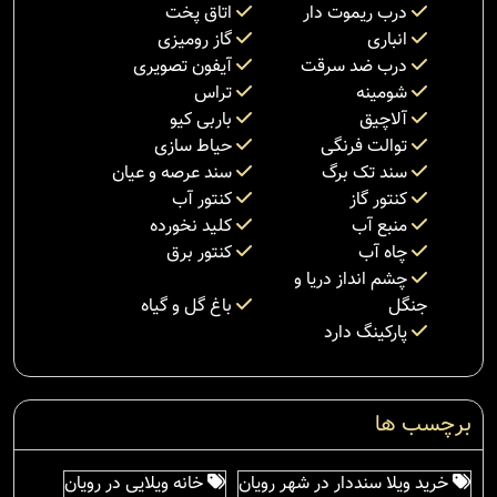
درب ریموت دار
اتاق پخت
انباری
گاز رومیزی
درب ضد سرقت
آیفون تصویری
شومینه
تراس
آلاچیق
باربی کیو
توالت فرنگی
حیاط سازی
سند تک برگ
سند عرصه و عیان
کنتور گاز
کنتور آب
منبع آب
کلید نخورده
چاه آب
کنتور برق
چشم انداز دریا و
جنگل
باغ گل و گیاه
پارکینگ دارد
برچسب ها
خرید ویلا سنددار در شهر رویان
خانه ویلایی در رویان