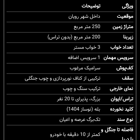
ویژگی
توضیحات
موقعیت
داخل شهر رویان
متراژ زمین
250 متر مربع
زیربنا
200 متر مربع (بدون تراس)
تعداد خواب
3 خواب مستر
سرویس مهمان
1 سرویس اضافه
کف‌پوش
سرامیک مرغوب
سقف
ترکیبی از کناف نورپردازی و چوب جنگلی
نمای خارجی
ترکیب سنگ و چوب
تراس/ایوان
بزرگ، پذیرای تا 20 نفر
کلید نخورده
بله (نوساز 1404)
نوع سند
تک‌برگ عرصه و اعیان
فاصله تا جنگل و
کمتر از 10 دقیقه با خودرو
یا دریا