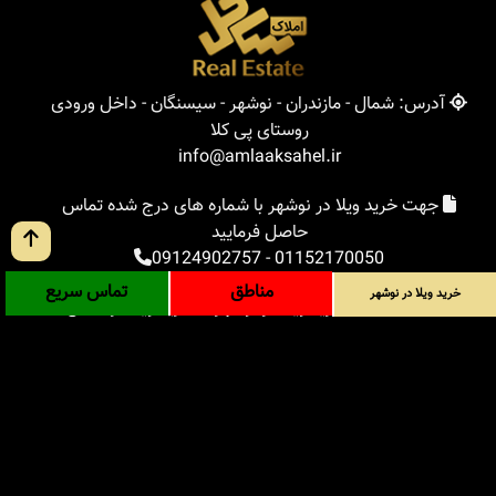
آدرس: شمال - مازندران - نوشهر - سیسنگان - داخل ورودی
روستای پی کلا
info@amlaaksahel.ir
جهت خرید ویلا در نوشهر با شماره های درج شده تماس
حاصل فرمایید
09124902757
-
01152170050
مناطق
تماس سریع
خرید ویلا در نوشهر
املاک ساحل
خرید ویلا در نوشهر
خرید ویلا در شمال
خرید زمین در شمال
خرید باغ ویلا در شمال
خرید آپارتمان در شمال
مناطق
بلاگ
جستجوی پیشرفته
ورود
درباره ما
ارتباط با ما