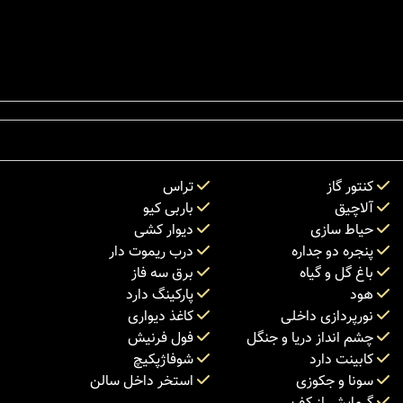
کنتور گاز
تراس
آلاچیق
باربی کیو
حیاط سازی
دیوار کشی
پنجره دو جداره
درب ریموت دار
باغ گل و گیاه
برق سه فاز
هود
پارکینگ دارد
نورپردازی داخلی
کاغذ دیواری
چشم انداز دریا و جنگل
فول فرنیش
کابینت دارد
شوفاژپکیچ
سونا و جکوزی
استخر داخل سالن