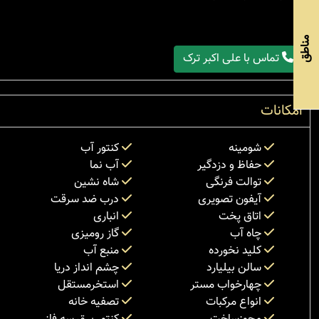
مناطق
تماس با علی اکبر ترک
امکانات
شومینه
کنتور آب
حفاظ و دزدگیر
آب نما
توالت فرنگی
شاه نشین
آیفون تصویری
درب ضد سرقت
اتاق پخت
انباری
چاه آب
گاز رومیزی
کلید نخورده
منبع آب
سالن بیلیارد
چشم انداز دریا
چهارخواب مستر
استخرمستقل
انواع مرکبات
تصفیه خانه