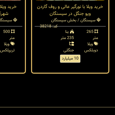
خرید ویلا با نورگیر عالی و روف گاردن
ویو جنگل در سیسنگان
شهرک
سیسنگان / بخش سیسنگان
سیسنگان
کد: 38218
265
بنا
500
متر
235 متر
متر
ویلا
ویلا
دوبلکس
جنگلی
تریپلکس
10 میلیارد