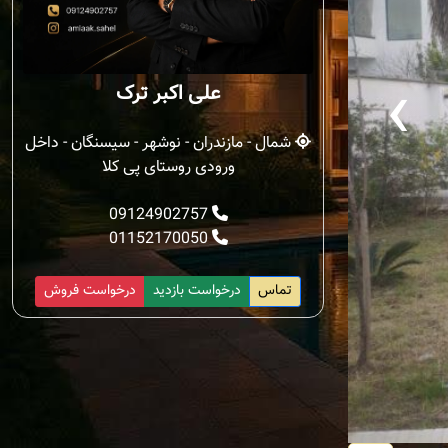
‹
علی اکبر ترک
شمال - مازندران - نوشهر - سیسنگان - داخل
ورودی روستای پی کلا
09124902757
01152170050
تماس
درخواست بازدید
درخواست فروش