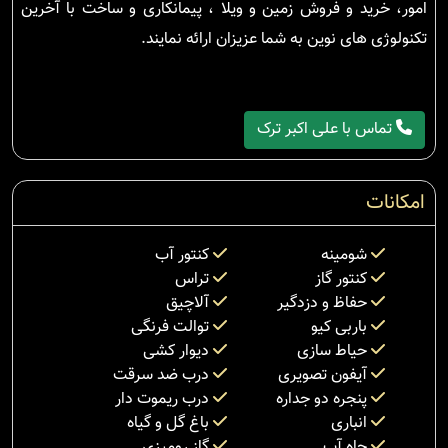
امور، خرید و فروش زمین و ویلا ، پیمانکاری و ساخت با آخرین
تکنولوژی های نوین به شما عزیزان ارائه نمایند.
تماس با علی اکبر ترک
امکانات
شومینه
کنتور آب
کنتور گاز
تراس
حفاظ و دزدگیر
آلاچیق
باربی کیو
توالت فرنگی
حیاط سازی
دیوار کشی
آیفون تصویری
درب ضد سرقت
پنجره دو جداره
درب ریموت دار
انباری
باغ گل و گیاه
چاه آب
گاز رومیزی