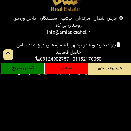
آدرس: شمال - مازندران - نوشهر - سیسنگان - داخل ورودی
روستای پی کلا
info@amlaaksahel.ir
جهت خرید ویلا در نوشهر با شماره های درج شده تماس
حاصل فرمایید
09124902757
-
01152170050
مناطق
تماس سریع
خرید ویلا در نوشهر
املاک ساحل
خرید ویلا در نوشهر
خرید ویلا در شمال
خرید زمین در شمال
خرید باغ ویلا در شمال
خرید آپارتمان در شمال
مناطق
بلاگ
جستجوی پیشرفته
ورود
درباره ما
ارتباط با ما