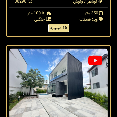
نوشهر / ونوش
کد: 38298
350 متر
بنا 100 متر
ویلا همکف
جنگلی
15 میلیارد