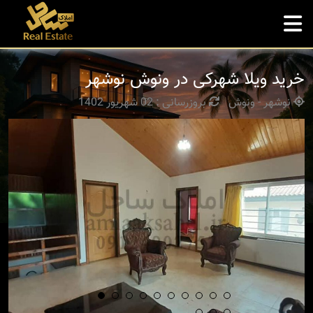
خرید ویلا شهرکی در ونوش نوشهر
نوشهر - ونوش
بروزرسانی : 02 شهریور 1402