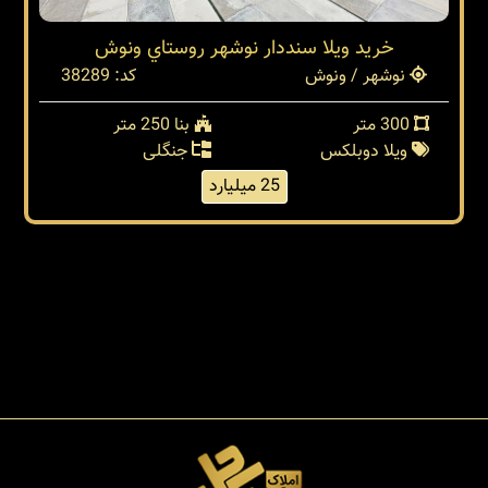
خرید ویلا سنددار نوشهر روستاي ونوش
نوشهر / ونوش
کد: 38289
300 متر
بنا 250 متر
ویلا دوبلکس
جنگلی
25 میلیارد