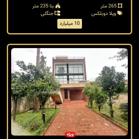
265 متر
بنا 235 متر
ویلا دوبلکس
جنگلی
10 میلیارد
ویژه