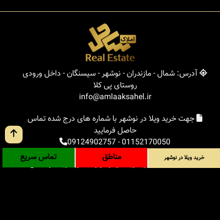
آدرس: شمال - مازندران - نوشهر - سیسنگان - داخل ورودی
روستای پی کلا
info@amlaaksahel.ir
جهت خرید ویلا در نوشهر با شماره های درج شده تماس
حاصل فرمایید
09124902757
-
01152170050
مناطق
تماس سریع
خرید ویلا در نوشهر
املاک ساحل
خرید ویلا در نوشهر
خرید ویلا در شمال
خرید زمین در شمال
خرید باغ ویلا در شمال
خرید آپارتمان در شمال
مناطق
بلاگ
جستجوی پیشرفته
ورود
درباره ما
ارتباط با ما