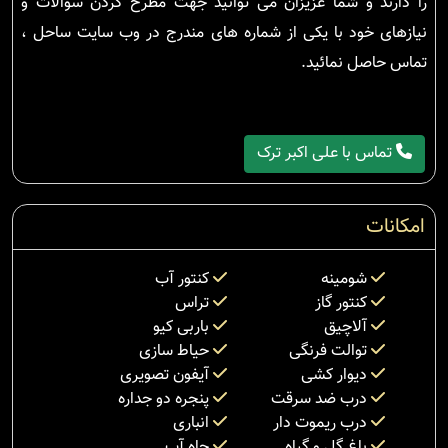
را دارند و شما عزیزان می توانید جهت مطرح کردن سوالات و
نیازهای خود با یکی از شماره های مندرج در وب سایت ساحل ،
تماس حاصل نمائید.
تماس با علی اکبر ترک
امکانات
شومینه
کنتور آب
کنتور گاز
تراس
آلاچیق
باربی کیو
توالت فرنگی
حیاط سازی
دیوار کشی
آیفون تصویری
درب ضد سرقت
پنجره دو جداره
درب ریموت دار
انباری
باغ گل و گیاه
چاه آب