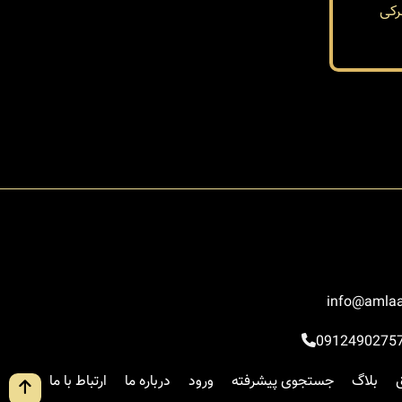
کی
info@amlaa
0912490275