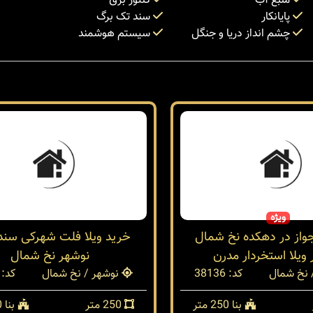
منبع آب
کنتور برق
پایانکار
سند تک برگ
چشم انداز دریا و جنگل
سیستم هوشمند
ویژه
جواز در دهکده نخ شمال
خرید ویلا فلت شهرکی سندد
ویلا استخردار مدرن
نوشهر نخ شمال
 نخ شمال
کد: 38136
نوشهر / نخ شمال
کد: 38131