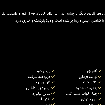
استخر بزرگ و سرپوشیده ویلا امکان استفاده در 4 فصل سال را دارد. روف گاردن بزرگ با چشم اندا
یاهان زینتی و زیبا پر شده است و ویلا پارکینگ و انباری دارد
آلاچیق
باربی کیو
توالت فرنگی
درب ضد سرقت
اتاق پخت
گاز رومیزی
پنجره دو جداره
نورپردازی داخلی
چهار خواب مستر کمد
سالن بیلیارد
وان جکوزی
کنتور آب