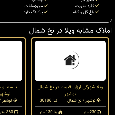
کنتور گاز
چاه آب
کلید نخورده
مجوزساخت
باغ گل و گیاه
پارکینگ دارد
املاک مشابه ویلا در نخ شمال
ویلا شهرکی ارزان قیمت در نخ شمال
با سند و 
نوشهر
نوشهر 
نوشهر / نخ شمال
کد: 38186
نوشهر /