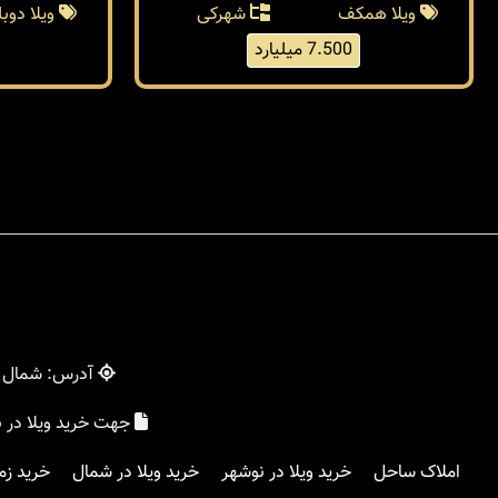
230 متر
بنا 130 متر
360 متر
ویلا همکف
شهرکی
ویلا دو
7.500 میلیارد
آدرس: شمال - 
جهت خرید ویلا در 