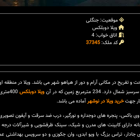
موقعیت: جنگلی
ویلا دوبلکس
اتاق خواب: 4
کد ملک:
37345
حت و تفریح در مکانی آرام و دور از هیاهو شهر می باشد. ویلا در منطقه ا
2 مترمربع زمین که در آن
ویلا دوبلکس
400متر
کار جهت
خرید ویلا در نوشهر
آماده می باشد.
ی باکس، پنجره های دوجداره و نورگیر، درب ضد سرقت و آیفون تصویری،
زخانه دارای کابینت های مدرن و شیک، سینک ظرفشویی و شیرآلات درجه ی
د دیواری های جادار، تراس بزرگ با ویو ابدی، وان جکوزی و دو سرویس بهداشتی 