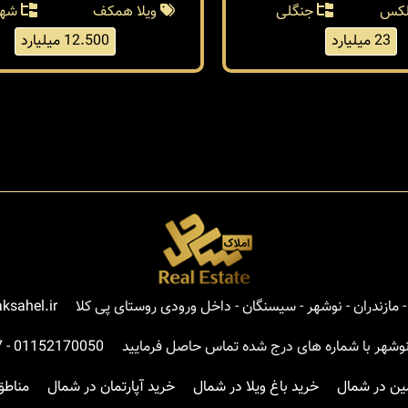
بنا 250 متر
250 متر
بنا 110 متر
بلکس
جنگلی
ویلا همکف
شهر
23 میلیارد
12.500 میلیارد
مازندران - نوشهر - سیسنگان - داخل ورودی روستای پی کلا
ksahel.ir
نوشهر با شماره های درج شده تماس حاصل فرمایید
01152170050
-
7