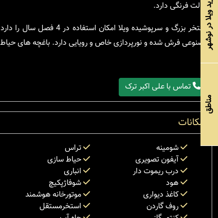
خرید ویلا در نوشهر
توالت فرنگی دارد.
مصنوعی فرش شده و نورپردازی خاص و رویایی دارد. باغچه های حیاط با گ
تماس با علی اکبر ترک
مناطق
امکانات
شومینه
تراس
آیفون تصویری
حیاط سازی
درب ریموت دار
انباری
هود
شوفاژپکیچ
کاغذ دیواری
موتورخانه هوشمند
روف گاردن
استخرمستقل