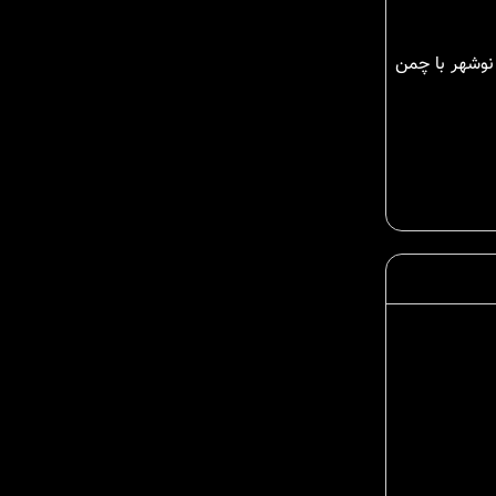
ز بی نظیر 360درجه از کوه و طبیعت بکر نوشهر با چمن