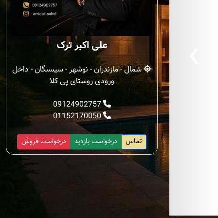
‹
علی اکبر ترک
شمال - مازندران - نوشهر - سیسنگان - داخل
ورودی روستای پی کلا
09124902757
01152170050
تماس
درخواست بازدید
درخواست فروش