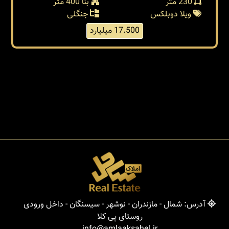
230 متر
بنا 400 متر
ویلا دوبلکس
جنگلی
17.500 میلیارد
آدرس: شمال - مازندران - نوشهر - سیسنگان - داخل ورودی
روستای پی کلا