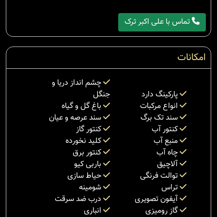
تماس با علی اکبر ترک
امکانات
چشم انداز دریا و
پارکینگ دارد
جنگل
انواع مرکبات
باغ گل و گیاه
سند تک برگ
سند عرصه و عیان
کنتور آب
کنتور گاز
منبع آب
کلید نخورده
چاه آب
کنتور برق
آلاچیق
باربی کیو
توالت فرنگی
حیاط سازی
تراس
شومینه
آیفون تصویری
درب ضد سرقت
گاز رومیزی
انباری