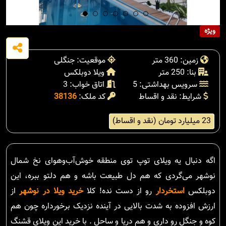
ویژه
زمین: 360 متر
موقعیت: جنگلی
بنا: 250 متر
ویلا دوبلکس
سرویس بهداشتی: 5
اتاق خواب: 3
شرایط: نقد و اقساط
کد ملک:
38136
23 میلیارد تومان (نقد و اقساط)
اگه دنبال یه ویلای توپ توی منطقه خوش‌آب‌و‌هوای نخ شمال
نوشهر می‌گردی که هم دل طبیعت باشه و هم دلتو ببره، این
دوبلکس
استخردار
رو از دست نده! کلا
خرید ویلا در نوشهر
از
ارزش افزوده به شدت بالایی در آینده نزدیک برخورداره چون هم
کوه و جنگل رو داری و هم دریا و ساحل . با خرید این ویلای قشنگ