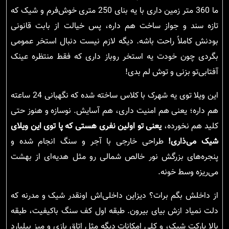
ما 360 متر زمین داری با یه بنای 250 متری خوش‌فرم و شیک که
تازه سند و جواز ساخت هم داره، پس خیالت از بابت قانونی
بودنش کاملاً راحت باشه. دیگه لازم نیست دنبال استخر عمومی
بگردی چون خودت یه استخر روباز داری که فقط منتظره عینک
آفتابی‌تو بزنی و توش لم بدی!
این ویلا توی یه شهرک با کلاس ساخته شده که نگهبانی 24 ساعته
هم داره؛ یعنی هم امنیت داری، هم آسایش. نوسازه و هنوز حتی
کلید هم نخورده،
یعنی تو اولین نفری هستی که پا توی این ویلای
شیک می‌ذاری!
طراحی خارجی با آجر و سنگ انجام شده و
پنجره‌های بزرگش نور خالص شمالی رو مثل هدیه‌ای از بهشت
می‌ریزه وسط خونه.
از داخلش بگم برات؟ دیزاین داخلی‌اش اونقدر شیک و مدرنه که
دلت نمیاد ازش بیای بیرون. طبقه اول کف سنگ باکیفیت، طبقه
بالا پارکت شیک، و کلی امکانات دیگه مثل اتاق بازی و میز بیلیارد