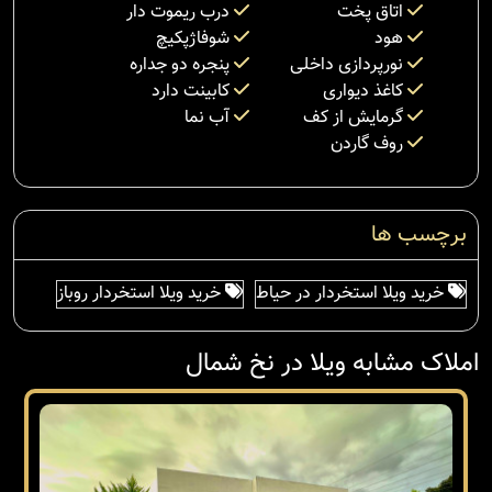
اتاق پخت
درب ریموت دار
هود
شوفاژپکیچ
نورپردازی داخلی
پنجره دو جداره
کاغذ دیواری
کابینت دارد
گرمایش از کف
آب نما
روف گاردن
برچسب ها
خرید ویلا استخردار در حیاط
خرید ویلا استخردار روباز
املاک مشابه ویلا در نخ شمال