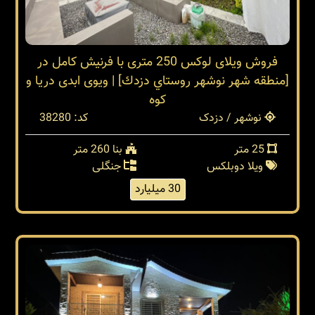
فروش ویلای لوکس 250 متری با فرنیش کامل در
[منطقه شهر نوشهر روستاي دزدك] | ویوی ابدی دریا و
کوه
نوشهر / دزدک
کد: 38280
25 متر
بنا 260 متر
ویلا دوبلکس
جنگلی
30 میلیارد