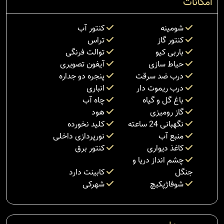
امکانات
شومینه
کنتور آب
کنتور گاز
تراس
باربی کیو
توالت فرنگی
حیاط سازی
آیفون تصویری
درب ضد سرقت
پنجره دو جداره
درب ریموت دار
انباری
باغ گل و گیاه
چاه آب
گاز رومیزی
هود
نگهبانی 24 ساعته
کلید نخورده
منبع آب
نورپردازی داخلی
کاغذ دیواری
کنتور برق
چشم انداز دریا و
جنگل
کابینت دارد
شوفاژپکیچ
شهرکی