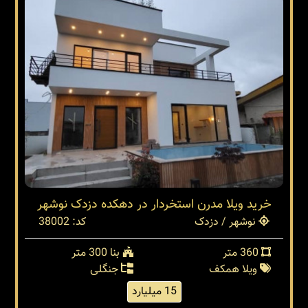
خرید ویلا مدرن استخردار در دهکده دزدک نوشهر
نوشهر / دزدک
کد: 38002
360 متر
بنا 300 متر
ویلا همکف
جنگلی
15 میلیارد